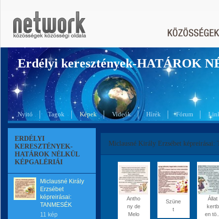
Erdélyi keresztények-HATÁROK 
Nyitó
Tagok
Képek
Videók
Hírek
Fórum
Lin
ERDÉLYI
Miclausné Király Erzsébet képreirás
KERESZTÉNYEK-
HATÁROK NÉLKÜL
KÉPGALÉRIÁI
Miclausné Király
Erzsébet
képreirásai:
Antho
Állat
Szüne
TANMESÉK
ny de
kertb
t
11 kép
Melo
en tö..