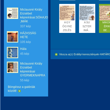
Miclausné Király
Erzsébet
képreírásai:SÓHAJOK
,IMÁK
A GY
A SU
MIKO
337 kép
ÓGYKE
SZTER
ÉRIK
ZELÉS
IMÁ...
BE....
HÁZASSÁG
HETE
105 kép
Hála
45 kép
Vissza a(z) Erdélyi keresztények-HATÁ
Miclausné Király
Erzsébet
képreirásai
GYERMEKNAPRA
55 kép
Böngéssz a galériák
között!