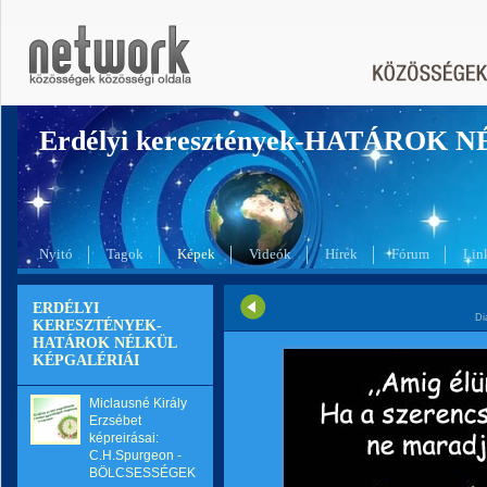
Erdélyi keresztények-HATÁROK 
Nyitó
Tagok
Képek
Videók
Hírek
Fórum
Lin
ERDÉLYI
Di
KERESZTÉNYEK-
HATÁROK NÉLKÜL
KÉPGALÉRIÁI
Miclausné Király
Erzsébet
képreirásai:
C.H.Spurgeon -
BÖLCSESSÉGEK