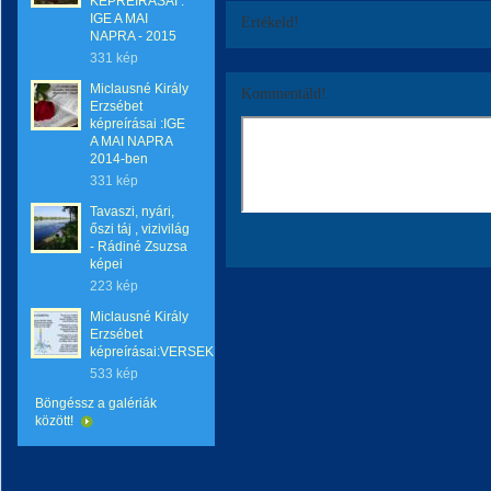
KÉPREIRÁSAI :
IGE A MAI
Értékeld!
NAPRA - 2015
331 kép
Miclausné Király
Kommentáld!
Erzsébet
képreírásai :IGE
A MAI NAPRA
2014-ben
331 kép
Tavaszi, nyári,
őszi táj , vizivilág
- Rádiné Zsuzsa
képei
223 kép
Miclausné Király
Erzsébet
képreírásai:VERSEK
533 kép
Böngéssz a galériák
között!