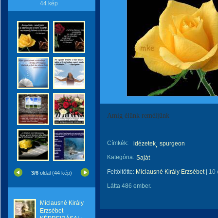
44 kép
Amig élünk reméljünk
Címkék:
idézetek
spurgeon
Kategória:
Saját
Feltöltötte:
Miclausné Király Erzsébet
|
10 
3/6
oldal (44 kép)
Látta 486 ember.
Miclausné Király
Erzsébet