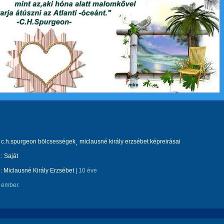
c.h.spurgeon bölcsességek
miclausné király erzsébet képreirásai
:
Saját
e:
Miclausné Király Erzsébet
|
10 éve
 ember.