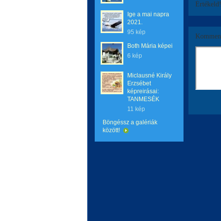
Értékeld
Ige a mai napra
2021.
95 kép
Komment
Both Mária képei
6 kép
Miclausné Király
Erzsébet
képreirásai:
TANMESÉK
11 kép
Böngéssz a galériák
között!