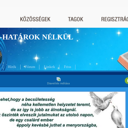
nyek-HATÁROK NÉLKÜL
Hírek
Fórum
Linkek
Friss
Diavetítés indítása