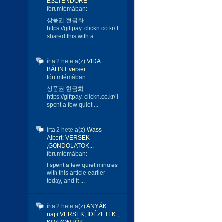
ESZTENDŐRE
fórumtémában:
상품권 현금화
https://giftpay. clickn.co.kr/ I
shared this with a...
írta
2 hete
a(z)
VIDA
BÁLINT versei
fórumtémában:
상품권 현금화
https://giftpay. clickn.co.kr/ I
spent a few quiet ...
írta
2 hete
a(z)
Wass
Albert: VERSEK
,GONDOLATOK...
fórumtémában:
I spent a few quiet minutes
with this article earlier
today, and it ...
írta
2 hete
a(z)
ANYÁK
napi VERSEK, IDÉZETEK ,