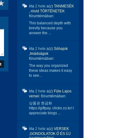
írta
2 hete
a(z)
TANMESÉK
, rövid TÖRTÉNETEK
fórumtémában:
This balanced depth with
brevity because you
answer the ...
írta
2 hete
a(z)
Sóhajok
,Imádságok
fórumtémában:
The way you organized
these ideas makes it easy
to see...
írta
2 hete
a(z)
Füle Lajos
versei:
fórumtémában:
상품권 현금화
https://giftpay. clickn.co.kr/ I
appreciate blogs ...
írta
2 hete
a(z)
VERSEK
,GONDOLATOK Ó ÉS ÚJ