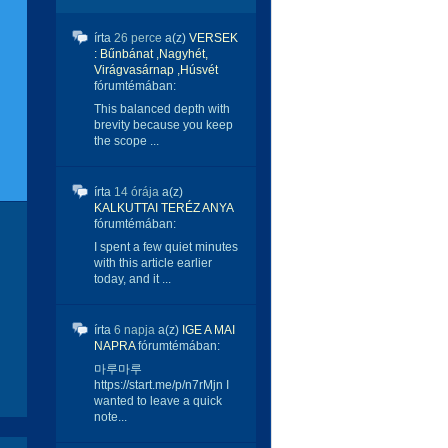
írta
26 perce
a(z)
VERSEK
: Bűnbánat ,Nagyhét,
Virágvasárnap ,Húsvét
fórumtémában:
This balanced depth with
brevity because you keep
the scope ...
írta
14 órája
a(z)
KALKUTTAI TERÉZ ANYA
fórumtémában:
I spent a few quiet minutes
with this article earlier
today, and it ...
írta
6 napja
a(z)
IGE A MAI
NAPRA
fórumtémában:
마루마루
https://start.me/p/n7rMjn I
wanted to leave a quick
note...