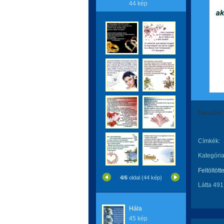
44 kép
Becsület
Címkék:
Kategória
Feltöltött
4/6
oldal (44 kép)
Látta 491
Hála
45 kép