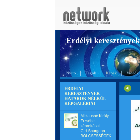
Erdélyi kereszté
Nyitó
Tagok
Képek
Videók
ERDÉLYI
KERESZTÉNYEK-
HATÁROK NÉLKÜL
KÉPGALÉRIÁI
Miclausné Király
Erzsébet
képreirásai:
C.H.Spurgeon -
BÖLCSESSÉGEK