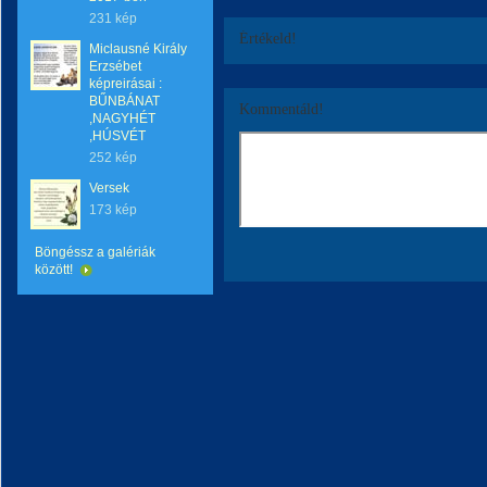
231 kép
Értékeld!
Miclausné Király
Erzsébet
képreirásai :
BŰNBÁNAT
Kommentáld!
,NAGYHÉT
,HÚSVÉT
252 kép
Versek
173 kép
Böngéssz a galériák
között!