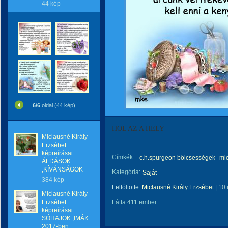
44 kép
6/6
oldal (44 kép)
HOL AZ A HELY
Miclausné Király
Erzsébet
képreírásai :
Címkék:
c.h.spurgeon bölcsességek
mic
ÁLDÁSOK
,KÍVÁNSÁGOK
Kategória:
Saját
384 kép
Feltöltötte:
Miclausné Király Erzsébet
|
10 
Miclausné Király
Erzsébet
Látta 411 ember.
képreírásai:
SÓHAJOK ,IMÁK
2017-ben