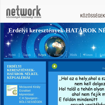
Erdélyi keresztények-HATÁROK 
Nyitó
Tagok
Képek
Videók
Hírek
Fórum
Lin
ERDÉLYI
Di
KERESZTÉNYEK-
HATÁROK NÉLKÜL
KÉPGALÉRIÁI
Miclausné Király
Erzsébet
képreirásai:
C.H.Spurgeon -
BÖLCSESSÉGEK