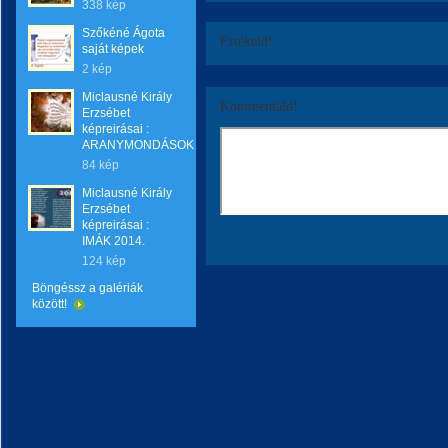
338 kép
Szőkéné Ágota
Értékeld!
saját képek
2 kép
Miclausné Király
Kommentáld!
Erzsébet
képreirásai :
ARANYMONDÁSOK
84 kép
Miclausné Király
Erzsébet
képreirásai :
IMÁK 2014.
124 kép
Böngéssz a galériák
között!