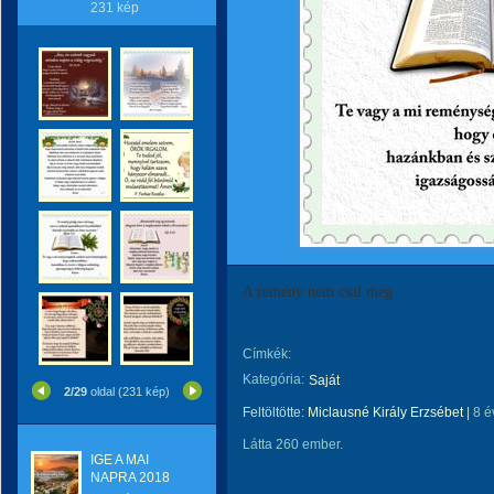
231 kép
A remény nem csal meg
Címkék:
Kategória:
Saját
2/29
oldal (231 kép)
Feltöltötte:
Miclausné Király Erzsébet
|
8 é
Látta 260 ember.
IGE A MAI
NAPRA 2018