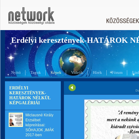
Erdélyi keresztények-HATÁROK 
Nyitó
Tagok
Képek
Videók
Hírek
Fórum
Lin
ERDÉLYI
Di
KERESZTÉNYEK-
HATÁROK NÉLKÜL
KÉPGALÉRIÁI
Miclausné Király
Erzsébet
képreírásai:
SÓHAJOK ,IMÁK
2017-ben