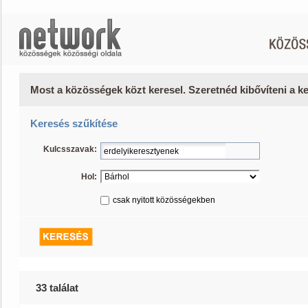
Most a közösségek közt keresel. Szeretnéd kibővíteni a 
Keresés szűkítése
Kulcsszavak:
Hol:
csak nyitott közösségekben
33 találat