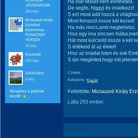
ÁLDÁSOK
Ha már Másét nem érintheted.
,KÍVÁNSÁGOK
De segíts, higgyj és imádkozz!
384 kép
S ezt most add hozzá a világhoz
Miclausné Király
Most forraszd össze két kezed!
Erzsébet
Ha más nincs,amit megtehetsz.
képreirásai ,
Hisz egy ima sincsen hiába,mert
PÜNKÖSDI
Hát most kulcsold össze a két k
VERSEK
45 kép
S értékeld át az életet!
Hisz az imádat Isten és sok Emb
Köszöntő
S tán megérted,hogy mit jele
388 kép
Címkék:
Szivárvány
4 kép
Kategória:
Saját
Feltöltötte:
Miclausné Király Erz
Böngéssz a galériák
között!
Látta 293 ember.
Értékeld!