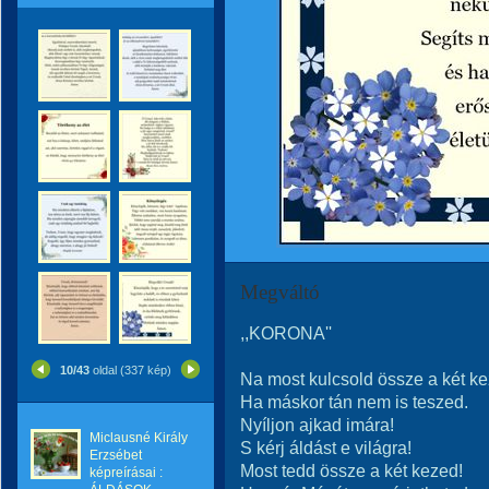
Megváltó
,,KORONA''
10/43
oldal (337 kép)
Na most kulcsold össze a két ke
Ha máskor tán nem is teszed.
Nyíljon ajkad imára!
Miclausné Király
S kérj áldást e világra!
Erzsébet
Most tedd össze a két kezed!
képreírásai :