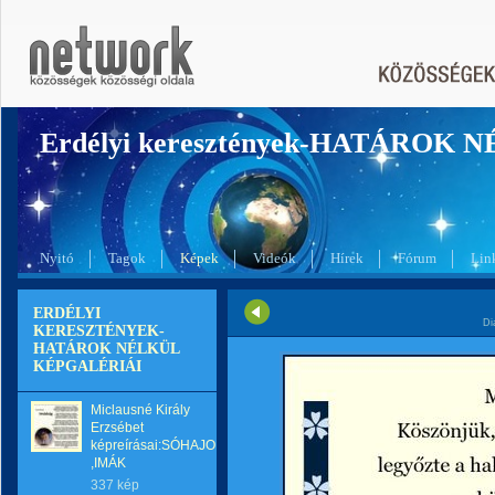
Erdélyi keresztények-HATÁROK 
Nyitó
Tagok
Képek
Videók
Hírek
Fórum
Lin
ERDÉLYI
Di
KERESZTÉNYEK-
HATÁROK NÉLKÜL
KÉPGALÉRIÁI
Miclausné Király
Erzsébet
képreírásai:SÓHAJOK
,IMÁK
337 kép