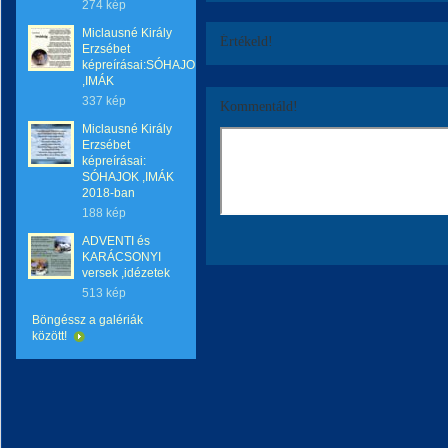
274 kép
Miclausné Király
Értékeld!
Erzsébet
képreírásai:SÓHAJOK
,IMÁK
337 kép
Kommentáld!
Miclausné Király
Erzsébet
képreírásai:
SÓHAJOK ,IMÁK
2018-ban
188 kép
ADVENTI és
KARÁCSONYI
versek ,idézetek
513 kép
Böngéssz a galériák
között!