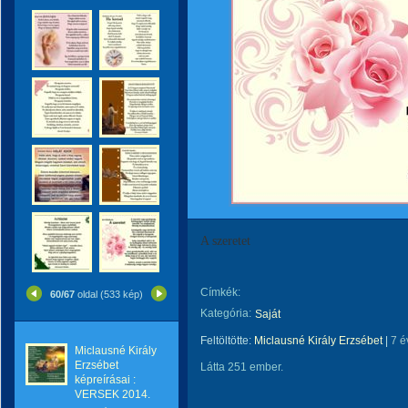
A szeretet
Címkék:
60/67
oldal (533 kép)
Kategória:
Saját
Feltöltötte:
Miclausné Király Erzsébet
|
7 é
Miclausné Király
Erzsébet
Látta 251 ember.
képreírásai :
VERSEK 2014.