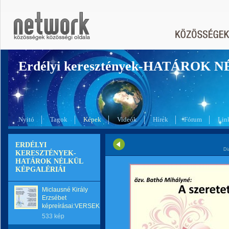
Erdélyi keresztények-HATÁROK 
Nyitó
Tagok
Képek
Videók
Hírek
Fórum
Lin
ERDÉLYI
Di
KERESZTÉNYEK-
HATÁROK NÉLKÜL
KÉPGALÉRIÁI
Miclausné Király
Erzsébet
képreírásai:VERSEK
533 kép