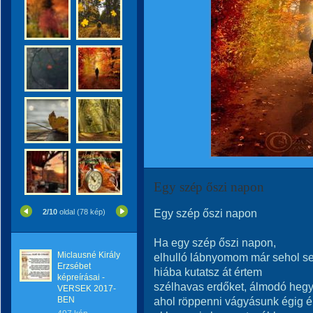
Egy szép őszi napon
Egy szép őszi napon
2/10
oldal (78 kép)
Ha egy szép őszi napon,
Miclausné Király
elhulló lábnyomom már sehol se
Erzsébet
hiába kutatsz át értem
képreírásai -
szélhavas erdőket, álmodó hegy
VERSEK 2017-
BEN
ahol röppenni vágyásunk égig ér