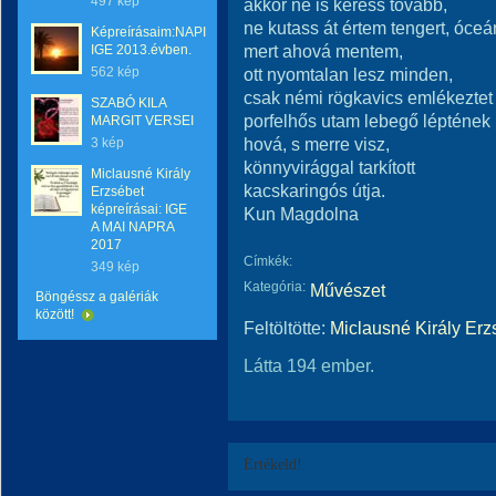
497 kép
akkor ne is keress tovább,
ne kutass át értem tengert, óceá
Képreírásaim:NAPI
mert ahová mentem,
IGE 2013.évben.
562 kép
ott nyomtalan lesz minden,
csak némi rögkavics emlékeztet 
SZABÓ KILA
porfelhős utam lebegő léptének
MARGIT VERSEI
hová, s merre visz,
3 kép
könnyvirággal tarkított
Miclausné Király
kacskaringós útja.
Erzsébet
képreírásai: IGE
Kun Magdolna
A MAI NAPRA
2017
Címkék:
349 kép
Kategória:
Művészet
Böngéssz a galériák
között!
Feltöltötte:
Miclausné Király Erz
Látta 194 ember.
Értékeld!