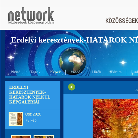
Erdélyi keresztények-HATÁROK 
Nyitó
Tagok
Képek
Videók
Hírek
Fórum
Lin
ERDÉLYI
Di
KERESZTÉNYEK-
HATÁROK NÉLKÜL
KÉPGALÉRIÁI
Ősz 2020
78 kép