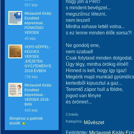
hogy jön a Perc!
557 kép
s mindent bevégzel...
megszűnsz létezni,
Miclausné Király
Erzsébet
nem leszel!
képreirásai ,
Mintha sohase lettél volna...
PÜNKÖSDI
s ez lenne minden élők sorsa?!
VERSEK
45 kép
Ne gondolj erre,
VERS KÉPPEL -
nem szabad!
KEDVES
VERSEK
Csak folytasd minden dolgodat.
,IDÉZETEK
Úgy tégy, mintha örökig élnél!
GYŰJTEMÉNYE
Hinned is kell, hogy így igaz!
2018 ÉVBEN
Megérik majd munkád gyümölcs
736 kép
kertedből kipusztul a gaz...
Miclausné Király
Teremtő zápor hull a földre,
Erzsébet
képreírásai -
jogod van fényre
VERSEK 2018-
és örömre!...
BAN
433 kép
Címkék:
Böngéssz a galériák
Kategória:
Művészet
között!
Feltöltötte:
Miclausné Király Erz