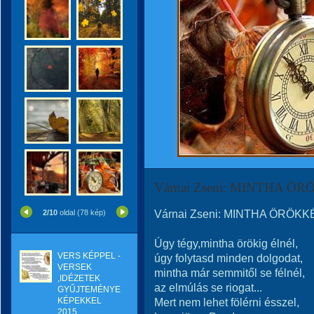
Várnai Zseni: MINTHA Ö
Várnai Zseni: MINTHA ÖRÖKK
2/10
oldal (78 kép)
Úgy tégy,mintha örökig élnél,
VERS KÉPPEL -
úgy folytasd minden dolgodat,
VERSEK
mintha már semmitől se félnél,
,IDÉZETEK
az elmúlás se riogat...
GYŰJTEMÉNYE
KÉPEKKEL
Mert nem lehet fölérni ésszel,
2015.