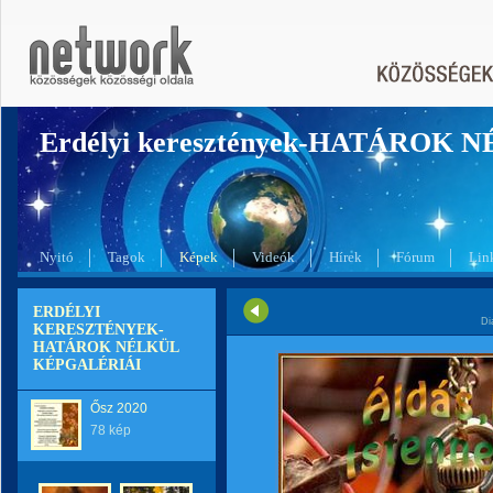
Erdélyi keresztények-HATÁROK 
Nyitó
Tagok
Képek
Videók
Hírek
Fórum
Lin
ERDÉLYI
Di
KERESZTÉNYEK-
HATÁROK NÉLKÜL
KÉPGALÉRIÁI
Ősz 2020
78 kép