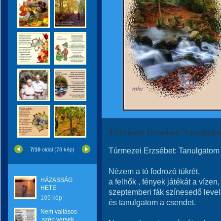
Túrmezei Erzsébet: Tanulgato
Túrmezei Erzsébet: Tanulgatom
7/10
oldal (78 kép)
Nézem a tó fodrozó tükrét,
HÁZASSÁG
a felhők , fények játékát a vízen,
HETE
szeptemberi fák színesedő levelé
105 kép
és tanulgatom a csendet.
Nem vallásos
,szép versek