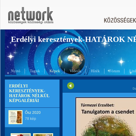
Erdélyi keresztények-HATÁROK 
Nyitó
Tagok
Képek
Videók
Hírek
Fórum
Lin
ERDÉLYI
Di
KERESZTÉNYEK-
HATÁROK NÉLKÜL
KÉPGALÉRIÁI
Ősz 2020
78 kép