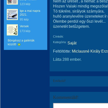
Nem az üreset , a némát: a besz
123 kép
Hiszen Valaki mindig megszólal
Tó tükrére, sirályok szárnyára,
Ige a mai napra
2021.
hulló aranylevélre üzeneteket í
95 kép
Ölembe perdül egy őszi levél...
üzenetét betűzgetem.
Versek
173 kép
Címkék:
Böngéssz a galériák
Kategória:
Saját
között!
Feltöltötte:
Miclausné Király Erz
Látta 288 ember.
Értékeld!
Kommentáld!