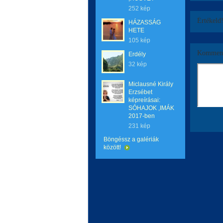
252 kép
Értékeld
HÁZASSÁG
HETE
105 kép
Komment
Erdély
32 kép
Miclausné Király
Erzsébet
képreírásai:
SÓHAJOK ,IMÁK
2017-ben
231 kép
Böngéssz a galériák
között!