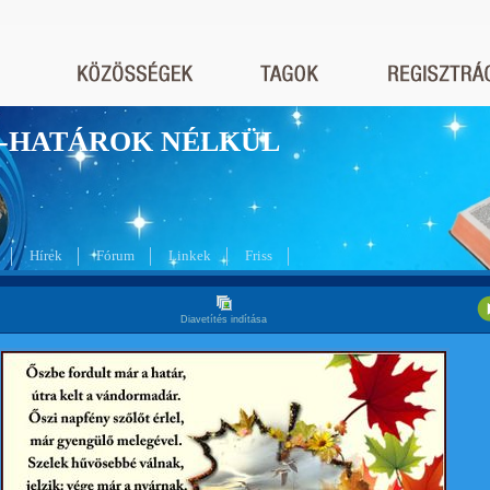
nyek-HATÁROK NÉLKÜL
Hírek
Fórum
Linkek
Friss
Diavetítés indítása