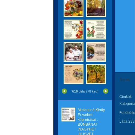
Ámen
7/10
oldal (78 kép)
Címkék:
Kategória
Miclausné Király
Feltöltött
Erzsébet
képreirásai :
Látta 233
BŰNBÁNAT
,NAGYHÉT
,HÚSVÉT