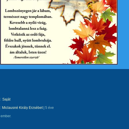
:
Saját
e:
Miclausné Király Erzsébet
|
5 éve
 ember.