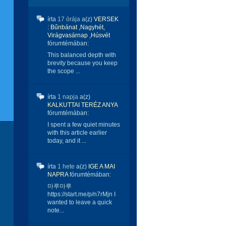
írta
17 órája
a(z)
VERSEK
: Bűnbánat ,Nagyhét,
Virágvasárnap ,Húsvét
fórumtémában:
This balanced depth with
brevity because you keep
the scope ...
írta
1 napja
a(z)
KALKUTTAI TERÉZ ANYA
fórumtémában:
I spent a few quiet minutes
with this article earlier
today, and it ...
írta
1 hete
a(z)
IGE A MAI
NAPRA
fórumtémában:
마루마루
https://start.me/p/n7rMjn I
wanted to leave a quick
note...