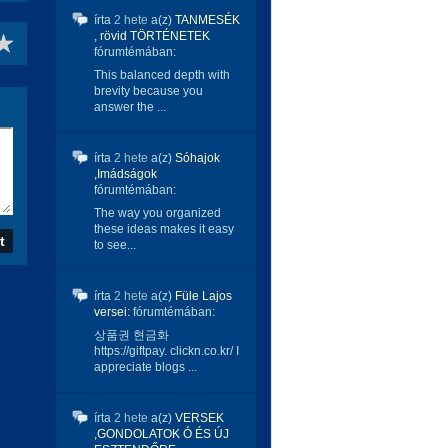
írta
2 hete
a(z)
TANMESÉK
, rövid TÖRTÉNETEK
fórumtémában:
This balanced depth with
brevity because you
answer the ...
írta
2 hete
a(z)
Sóhajok
,Imádságok
fórumtémában:
The way you organized
these ideas makes it easy
to see...
írta
2 hete
a(z)
Füle Lajos
versei:
fórumtémában:
상품권 현금화
https://giftpay. clickn.co.kr/ I
appreciate blogs ...
írta
2 hete
a(z)
VERSEK
,GONDOLATOK Ó ÉS ÚJ