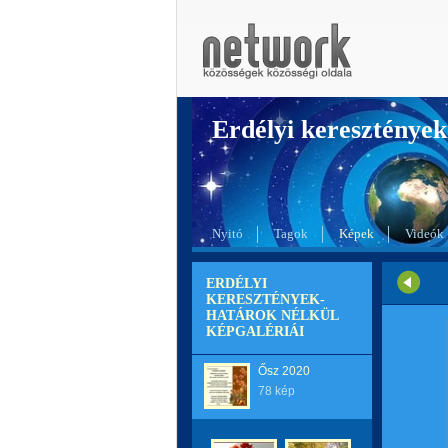
Erdélyi kereszté
Nyitó
Tagok
Képek
Videók
ERDÉLYI
KERESZTÉNYEK-
HATÁROK NÉLKÜL
KÉPGALÉRIÁI
Ősz 2020
78 kép