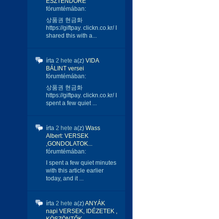
ESZTENDŐRE
fórumtémában:
상품권 현금화
https://giftpay. clickn.co.kr/ I
shared this with a...
írta
2 hete
a(z)
VIDA
BÁLINT versei
fórumtémában:
상품권 현금화
https://giftpay. clickn.co.kr/ I
spent a few quiet ...
írta
2 hete
a(z)
Wass
Albert: VERSEK
,GONDOLATOK...
fórumtémában:
I spent a few quiet minutes
with this article earlier
today, and it ...
írta
2 hete
a(z)
ANYÁK
napi VERSEK, IDÉZETEK ,