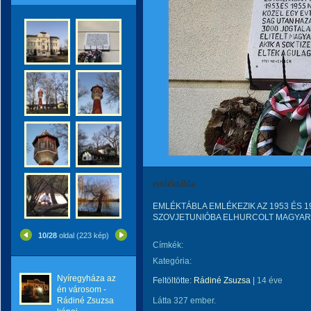
emléktábla
EMLÉKTÁBLA EMLÉKEZIK AZ 1953 ÉS
SZOVJETUNIÓBA ELHURCOLT MAGYAR P
10/28
oldal (223 kép)
Címkék:
Kategória:
Nyíregyháza az
Feltöltötte:
Rádiné Zsuzsa
|
14 éve
én városom -
Rádiné Zsuzsa
Látta 327 ember.