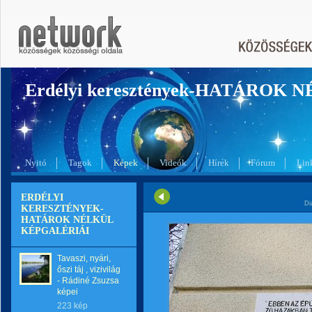
Erdélyi keresztények-HATÁROK 
Nyitó
Tagok
Képek
Videók
Hírek
Fórum
Lin
ERDÉLYI
Di
KERESZTÉNYEK-
HATÁROK NÉLKÜL
KÉPGALÉRIÁI
Tavaszi, nyári,
őszi táj , vizivilág
- Rádiné Zsuzsa
képei
223 kép