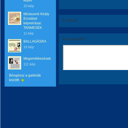
képei
10 kép
Miclausné Király
Erzsébet
Értékeld!
képreirásai:
TANMESÉK
11 kép
Kommentáld!
BALLAGÁSRA
16 kép
Megemlékezések
111 kép
Böngéssz a galériák
között!