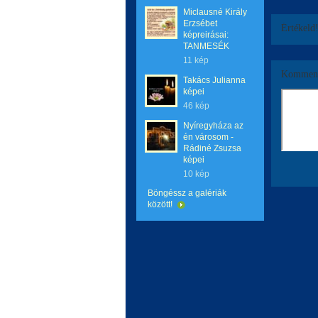
Miclausné Király
Erzsébet
Értékeld
képreirásai:
TANMESÉK
11 kép
Komment
Takács Julianna
képei
46 kép
Nyíregyháza az
én városom -
Rádiné Zsuzsa
képei
10 kép
Böngéssz a galériák
között!