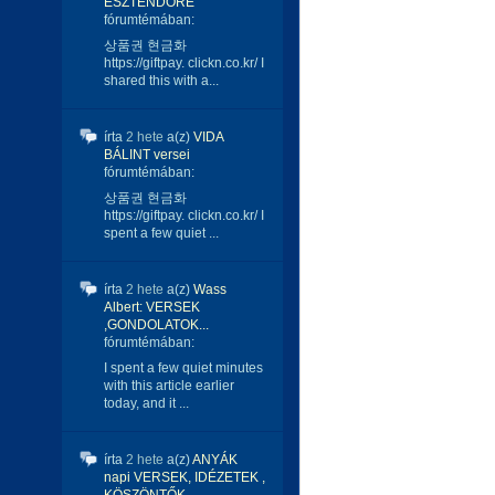
ESZTENDŐRE
fórumtémában:
상품권 현금화
https://giftpay. clickn.co.kr/ I
shared this with a...
írta
2 hete
a(z)
VIDA
BÁLINT versei
fórumtémában:
상품권 현금화
https://giftpay. clickn.co.kr/ I
spent a few quiet ...
írta
2 hete
a(z)
Wass
Albert: VERSEK
,GONDOLATOK...
fórumtémában:
I spent a few quiet minutes
with this article earlier
today, and it ...
írta
2 hete
a(z)
ANYÁK
napi VERSEK, IDÉZETEK ,