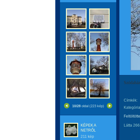
Szódahá
Címkék:
10/28
oldal (223 kép)
Kategória
Feltöltött
KÉPEK A
Látta 266
NETRŐL
211 kép