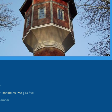
z
:
e:
Rádiné Zsuzsa
|
14 éve
 ember.