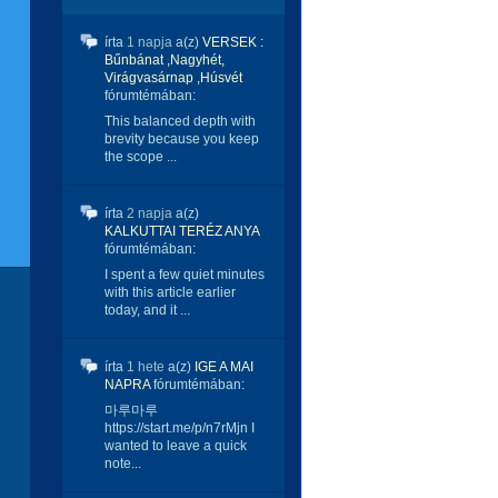
írta
1 napja
a(z)
VERSEK :
Bűnbánat ,Nagyhét,
Virágvasárnap ,Húsvét
fórumtémában:
This balanced depth with
brevity because you keep
the scope ...
írta
2 napja
a(z)
KALKUTTAI TERÉZ ANYA
fórumtémában:
I spent a few quiet minutes
with this article earlier
today, and it ...
írta
1 hete
a(z)
IGE A MAI
NAPRA
fórumtémában:
마루마루
https://start.me/p/n7rMjn I
wanted to leave a quick
note...