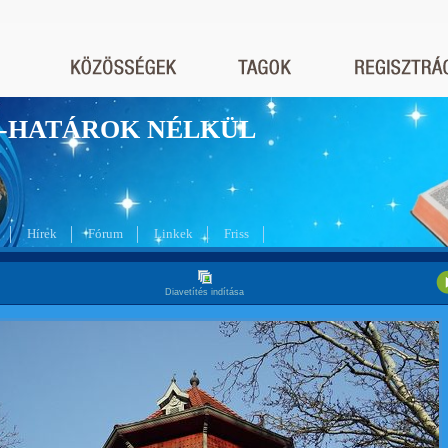
nyek-HATÁROK NÉLKÜL
Hírek
Fórum
Linkek
Friss
Diavetítés indítása