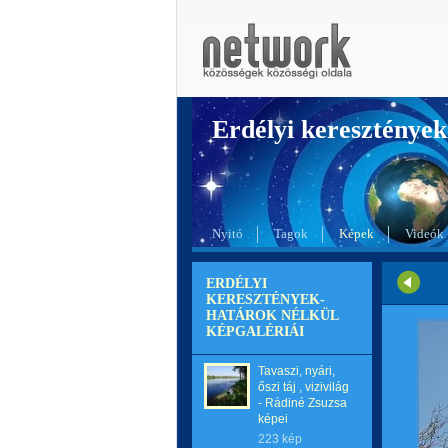
Erdélyi kereszté
Nyitó
Tagok
Képek
Videók
ERDÉLYI
KERESZTÉNYEK-
HATÁROK NÉLKÜL
KÉPGALÉRIÁI
Tavaszi, nyári,
őszi táj , vizivilág
- Rádiné Zsuzsa
képei
223 kép