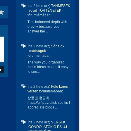
írta
2 hete
a(z)
TANMESÉK
, rövid TÖRTÉNETEK
fórumtémában:
This balanced depth with
brevity because you
answer the ...
írta
2 hete
a(z)
Sóhajok
,Imádságok
fórumtémában:
The way you organized
these ideas makes it easy
to see...
írta
2 hete
a(z)
Füle Lajos
versei:
fórumtémában:
상품권 현금화
https://giftpay. clickn.co.kr/ I
appreciate blogs ...
írta
2 hete
a(z)
VERSEK
,GONDOLATOK Ó ÉS ÚJ