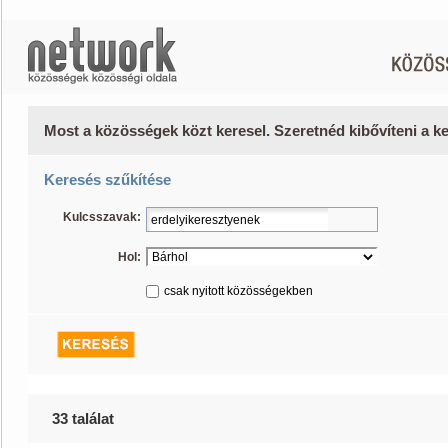
Most a közösségek közt keresel. Szeretnéd kibővíteni a 
Keresés szűkítése
Kulcsszavak:
Hol:
csak nyitott közösségekben
33 találat