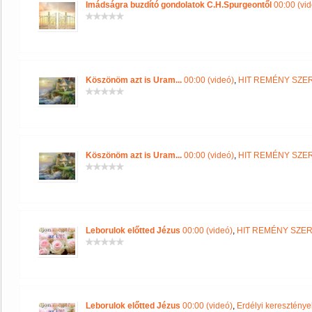
Imádságra buzdító gondolatok C.H.Spurgeontől
00:00 (vid
Köszönöm azt is Uram...
00:00 (videó)
,
HIT REMÉNY SZE
Köszönöm azt is Uram...
00:00 (videó)
,
HIT REMÉNY SZE
Leborulok előtted Jézus
00:00 (videó)
,
HIT REMÉNY SZE
Leborulok előtted Jézus
00:00 (videó)
,
Erdélyi kereszté