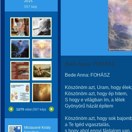
2015.
557 kép
Bede Anna: FOHÁSZ
Bede Anna: FOHÁSZ
Köszönöm azt, Uram, hogy élek
Köszönöm azt, hogy ép hitem,
S hogy e világban ím, a lélek
Gyönyörű házát építem
12/70
oldal (557 kép)
Köszönöm azt, hogy sok bajom
a Te Igéd vigasztalás,
Miclausné Király
s hogy ahol ennyi fájdalom van,