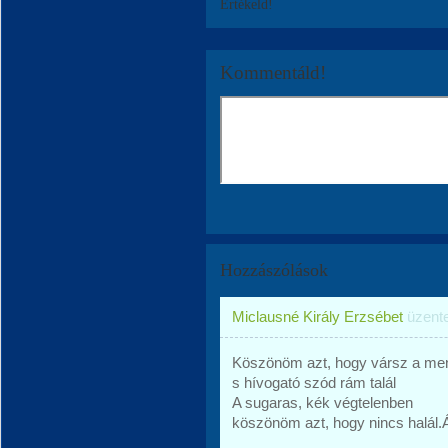
Értékeld!
Kommentáld!
Hozzászólások
Miclausné Király Erzsébet
üzent
Köszönöm azt, hogy vársz a me
s hívogató szód rám talál
A sugaras, kék végtelenben
köszönöm azt, hogy nincs halá