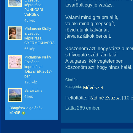
Erzsébet
tovaröpít egy jó varázs.
képreirásai ,
PÜNKÖSDI
VERSEK
Valami mindig talpra állít,
45 kép
valaki mindig megsegít,
Miclausné Király
rövid utunk kálváriáit
Erzsébet
járva az átkok berkeit.
képreirásai
GYERMEKNAPRA
Köszönöm azt, hogy vársz a me
55 kép
s hívogató szód rám talál
Miclausné Király
A sugaras, kék végtelenben
Erzsébet
köszönöm azt, hogy nincs halál.
képreírásai
IDÉZETEK 2017-
ben
Címkék:
128 kép
Kategória:
Művészet
Szivárvány
4 kép
Feltöltötte:
Rádiné Zsuzsa
|
10 
Látta 269 ember.
Böngéssz a galériák
között!