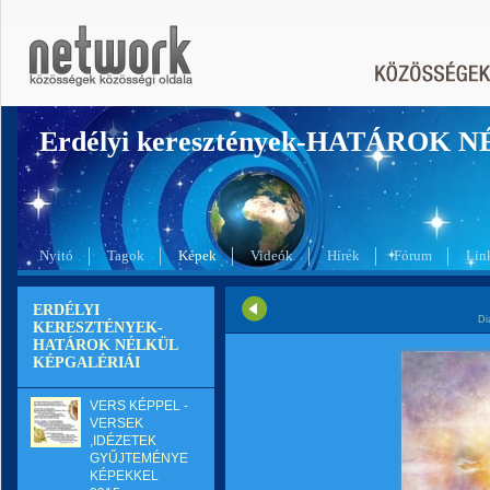
Erdélyi keresztények-HATÁROK 
Nyitó
Tagok
Képek
Videók
Hírek
Fórum
Lin
ERDÉLYI
Di
KERESZTÉNYEK-
HATÁROK NÉLKÜL
KÉPGALÉRIÁI
VERS KÉPPEL -
VERSEK
,IDÉZETEK
GYŰJTEMÉNYE
KÉPEKKEL