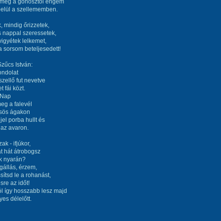
 meg a gonosztól engem
belül a szellememben.
, mindig őrizzetek,
s nappal szeressetek,
vigyétek lelkemet,
 sorsom beteljesedett!
zűcs István:
ondolat
zellő fut nevetve
et fái közt.
 Nap
eg a falevél
csös ágakon
jel porba hullt és
t az avaron.
k - ifjúkor,
t hát átrobogsz
k nyarán?
állás, érzem,
sítsd le a rohanást,
sre az időt!
l így hosszabb lesz majd
yes délelőtt.