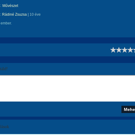
:
Művészet
e:
Rádiné Zsuzsa
|
10 éve
 ember.
!
áld!
lások