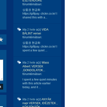
ESZTENDŐRE
fórumtémában:
상품권 현금화
https://giftpay. clickn.co.kr/ I
shared this with a...
írta
2 hete
a(z)
VIDA
BÁLINT versei
fórumtémában:
상품권 현금화
https://giftpay. clickn.co.kr/ I
spent a few quiet ...
írta
2 hete
a(z)
Wass
Albert: VERSEK
,GONDOLATOK...
fórumtémában:
I spent a few quiet minutes
with this article earlier
today, and it ...
írta
2 hete
a(z)
ANYÁK
napi VERSEK, IDÉZETEK ,