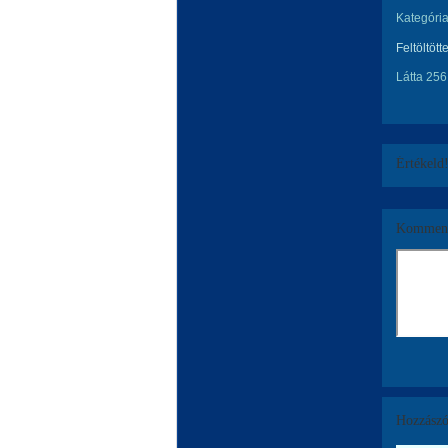
Kategória
Feltöltött
Látta 256
Értékeld
Komment
Hozzászó