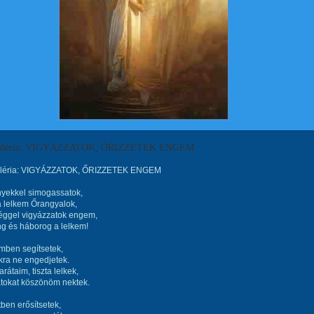
 Valéria: VIGYÁZZATOK, ŐRIZZETEK ENGEM
aléria: VIGYÁZZATOK, ŐRIZZETEK ENGEM
nyekkel simogassatok,
a lelkem Őrangyalok,
éggel vigyázzatok engem,
g és háborog a lelkem!
mben segítsetek,
kra ne engedjetek.
rátaim, tiszta lelkek,
tokat köszönöm nektek.
tben erősítsetek,