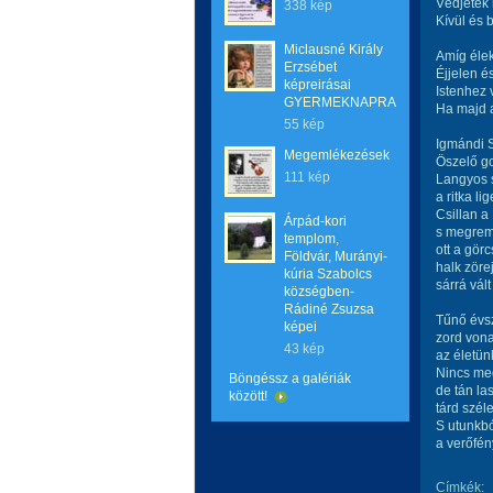
Védjetek
338 kép
Kívül és 
Miclausné Király
Amíg élek
Erzsébet
Éjjelen é
képreirásai
Istenhez 
GYERMEKNAPRA
Ha majd a
55 kép
Igmándi S
Megemlékezések
Öszelő g
111 kép
Langyos s
a ritka lig
Csillan a
Árpád-kori
s megrem
templom,
ott a gör
Földvár, Murányi-
halk zörej
kúria Szabolcs
sárrá vál
községben-
Rádiné Zsuzsa
Tűnő évsza
képei
zord vona
43 kép
az életün
Nincs meg
Böngéssz a galériák
de tán las
között!
tárd széle
S utunkbó
a verőfén
Címkék: