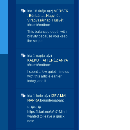
írta
18 órája
a(z)
VERSEK
: Bűnbánat ,Nagyhét,
Virágvasárnap ,Húsvét
fórumtémában:
This balanced depth with
brevity because you keep
the scope ...
írta
1 napja
a(z)
KALKUTTAI TERÉZ ANYA
fórumtémában:
I spent a few quiet minutes
with this article earlier
today, and it ...
írta
1 hete
a(z)
IGE A MAI
NAPRA
fórumtémában:
마루마루
https://start.me/p/n7rMjn I
wanted to leave a quick
note...