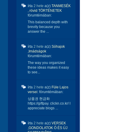
írta
2 hete
a(z)
TANMESÉK
, rövid TÖRTÉNETEK
fórumtémában:
This balanced depth with
brevity because you
answer the ...
írta
2 hete
a(z)
Sóhajok
,Imádságok
fórumtémában:
The way you organized
these ideas makes it easy
to see...
írta
2 hete
a(z)
Füle Lajos
versei:
fórumtémában:
상품권 현금화
https://giftpay. clickn.co.kr/ I
appreciate blogs ...
írta
2 hete
a(z)
VERSEK
,GONDOLATOK Ó ÉS ÚJ