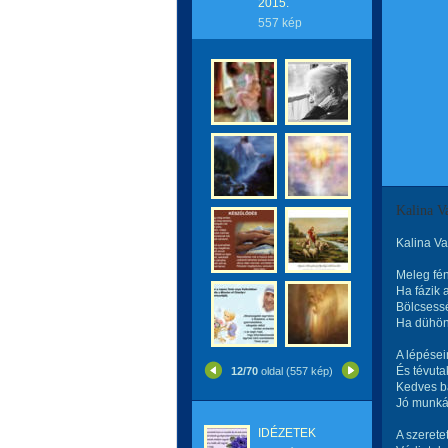
2015.
557 kép
Kalina
Kalina V
Meleg fé
Ha fázik 
Bölcsess
Ha dühön
A lépései
És tévuta
12/70
oldal (557 kép)
Kedves ba
Jó munká
IDÉZETEK
A szerete