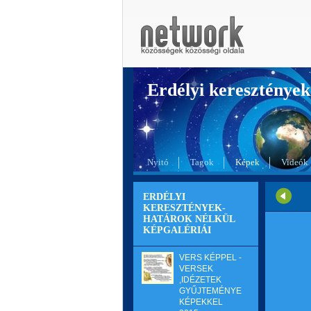
Erdélyi kereszté
Nyitó
Tagok
Képek
Videók
ERDÉLYI
KERESZTÉNYEK-
HATÁROK NÉLKÜL
KÉPGALÉRIÁI
VERS KÉPPEL -
VERSEK
,IDÉZETEK
GYŰJTEMÉNYE
KÉPEKKEL