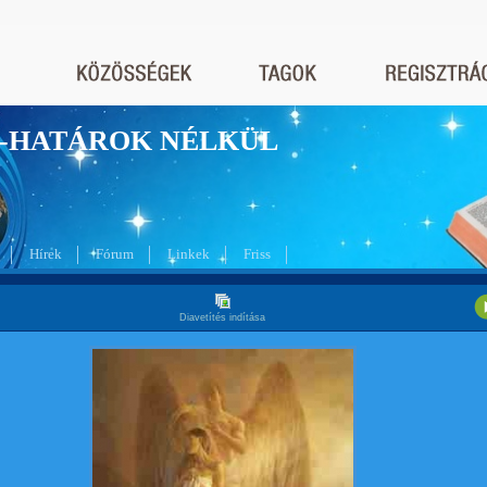
nyek-HATÁROK NÉLKÜL
Hírek
Fórum
Linkek
Friss
Diavetítés indítása