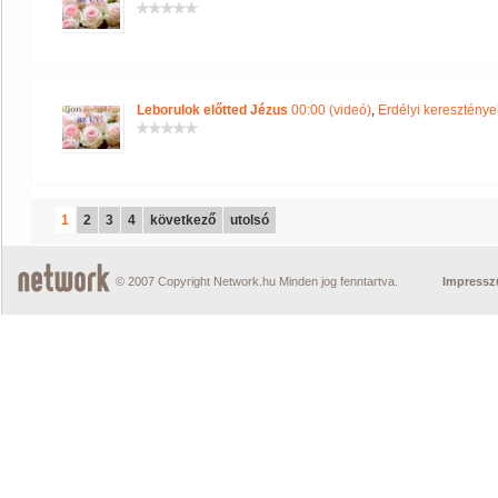
Leborulok előtted Jézus
00:00 (videó)
,
Erdélyi kereszté
1
2
3
4
következő
utolsó
© 2007 Copyright Network.hu Minden jog fenntartva.
Impress