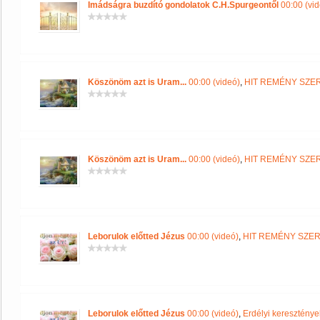
Imádságra buzdító gondolatok C.H.Spurgeontől
00:00 (vid
Köszönöm azt is Uram...
00:00 (videó)
,
HIT REMÉNY SZE
Köszönöm azt is Uram...
00:00 (videó)
,
HIT REMÉNY SZE
Leborulok előtted Jézus
00:00 (videó)
,
HIT REMÉNY SZE
Leborulok előtted Jézus
00:00 (videó)
,
Erdélyi kereszté