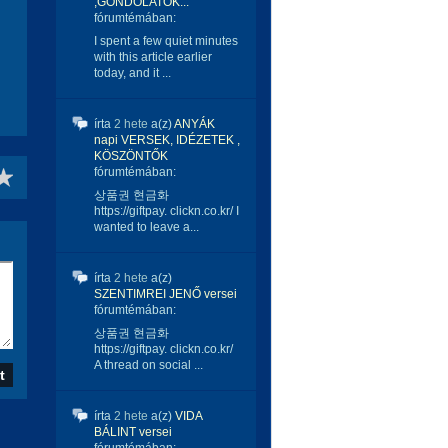
,GONDOLATOK...
fórumtémában:
I spent a few quiet minutes
with this article earlier
today, and it ...
írta
2 hete
a(z)
ANYÁK
napi VERSEK, IDÉZETEK ,
KÖSZÖNTŐK
fórumtémában:
상품권 현금화
https://giftpay. clickn.co.kr/ I
wanted to leave a...
írta
2 hete
a(z)
SZENTIMREI JENŐ versei
fórumtémában:
상품권 현금화
https://giftpay. clickn.co.kr/
A thread on social ...
írta
2 hete
a(z)
VIDA
BÁLINT versei