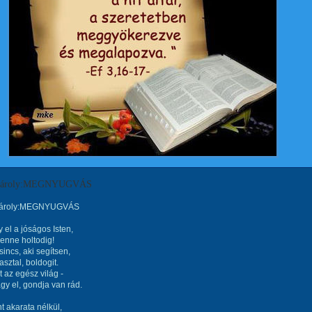
 Károly:MEGNYUGVÁS
Károly:MEGNYUGVÁS
el a jóságos Isten,
enne holtodig!
sincs, aki segítsen,
asztal, boldogit.
 az egész világ -
y el, gondja van rád.
t akarata nélkül,