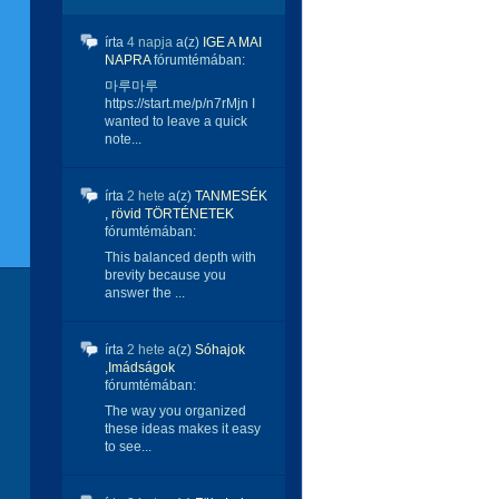
írta
4 napja
a(z)
IGE A MAI
NAPRA
fórumtémában:
마루마루
https://start.me/p/n7rMjn I
wanted to leave a quick
note...
írta
2 hete
a(z)
TANMESÉK
, rövid TÖRTÉNETEK
fórumtémában:
This balanced depth with
brevity because you
answer the ...
írta
2 hete
a(z)
Sóhajok
,Imádságok
fórumtémában:
The way you organized
these ideas makes it easy
to see...