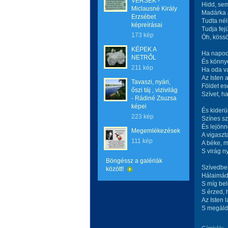
VERSEK -
Hidd, sem
Miclausné Király
Madárka a
Erzsébet
Tudta nél
képreírásai
Tudja fej
173 kép
Óh, kössö
KÉPEK A
Ha napod 
NETRŐL
És könny
211 kép
Ha oda v
Az Isten a
Tavaszi, nyári,
Földet es
őszi táj , vizivilág
Szívet, h
- Rádiné Zsuzsa
képei
És kiderü
223 kép
Színes sz
És lejön
Megemlékezések
A vigaszt
111 kép
A béke, 
S virág ny
Böngéssz a galériák
Szívedben
között!
Hálaimád
S míg be
S érzed, 
Az Isten l
S megáld