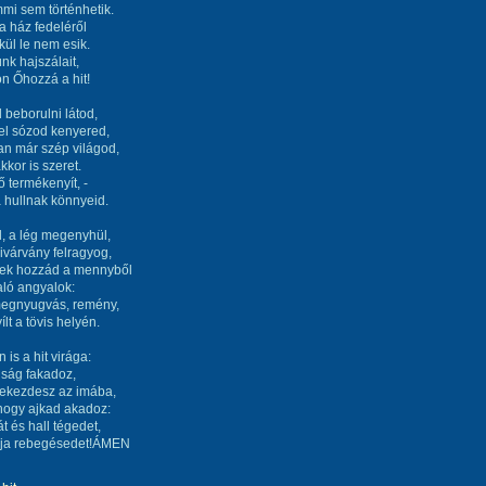
mi sem történhetik.
 ház fedeléről
kül le nem esik.
ünk hajszálait,
n Őhozzá a hit!
beborulni látod,
el sózod kenyered,
an már szép világod,
kkor is szeret.
ő termékenyít, -
a hullnak könnyeid.
l, a lég megenyhül,
ivárvány felragyog,
nek hozzád a mennyből
aló angyalok:
megnyugvás, remény,
ílt a tövis helyén.
 is a hit virága:
ság fakadoz,
lekezdesz az imába,
hogy ajkad akadoz:
át és hall tégedet,
ja rebegésedet!ÁMEN