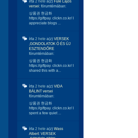
írta
2 hete
a(z)
Füle Lajos
versei:
fórumtémában:
상품권 현금화
https://giftpay. clickn.co.kr/ I
appreciate blogs ...
írta
2 hete
a(z)
VERSEK
,GONDOLATOK Ó ÉS ÚJ
ESZTENDŐRE
fórumtémában:
상품권 현금화
https://giftpay. clickn.co.kr/ I
shared this with a...
írta
2 hete
a(z)
VIDA
BÁLINT versei
fórumtémában:
상품권 현금화
https://giftpay. clickn.co.kr/ I
spent a few quiet ...
írta
2 hete
a(z)
Wass
Albert: VERSEK