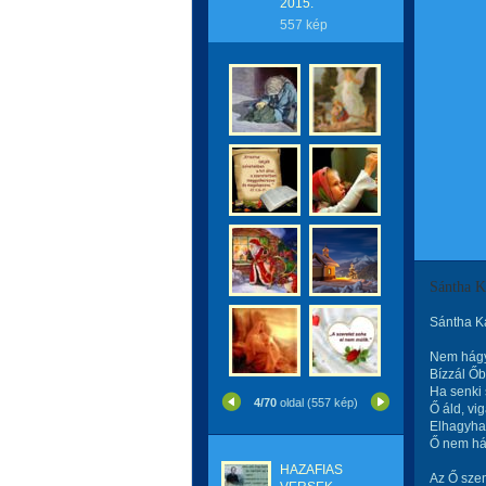
2015.
557 kép
Sántha
Sántha 
Nem hágy 
Bízzál Őb
Ha senki 
4/70
oldal (557 kép)
Ő áld, vig
Elhagyhat
Ő nem hág
HAZAFIAS
Az Ő szen