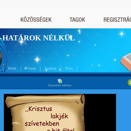
nyek-HATÁROK NÉLKÜL
Hírek
Fórum
Linkek
Friss
Diavetítés indítása