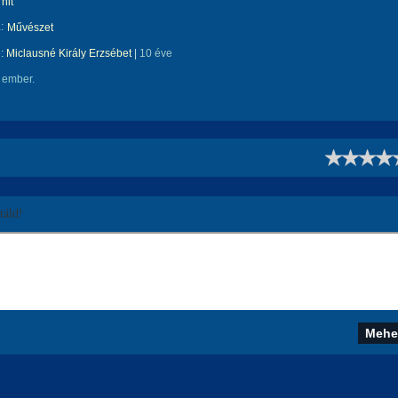
hit
:
Művészet
e:
Miclausné Király Erzsébet
|
10 éve
 ember.
!
áld!