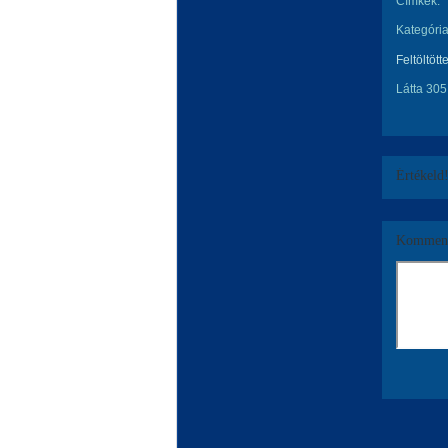
Címkék:
Kategória
Feltöltött
Látta 305
Értékeld
Komment