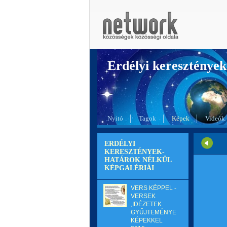
Erdélyi kereszté
Nyitó
Tagok
Képek
Videók
ERDÉLYI
KERESZTÉNYEK-
HATÁROK NÉLKÜL
KÉPGALÉRIÁI
VERS KÉPPEL -
VERSEK
,IDÉZETEK
GYŰJTEMÉNYE
KÉPEKKEL