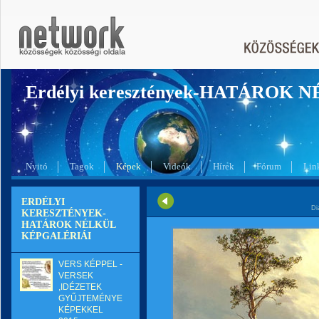
Erdélyi keresztények-HATÁROK 
Nyitó
Tagok
Képek
Videók
Hírek
Fórum
Lin
ERDÉLYI
Di
KERESZTÉNYEK-
HATÁROK NÉLKÜL
KÉPGALÉRIÁI
VERS KÉPPEL -
VERSEK
,IDÉZETEK
GYŰJTEMÉNYE
KÉPEKKEL