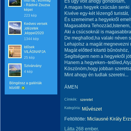
őszi táj , vizivilág
És úgy volt ahogy gondoltam,
- Rádiné Zsuzsa
A magas hegyek csúcsán senki 
képei
Kivéve egy-két lézengő turistát,
223 kép
És szemeimet a hegyekről eme
Kedves versek
Magasabbra Tehozzád,Istenem,
,idézetek
Aki a csúcsoknál is magasabbra
,képpel2020
De meghallod,ha valaki néven sz
1344 kép
Lehajolsz a magát megnevezni 
Idősek
Magát előtted kitartó bűnöshöz,
VILÁGNAPJA
Segítségem nem a hegyekről jöt
25 kép
Hanem a hegyeken--tetőled,Aty
Szivárvány
Köszönöm,hogy jobban szeretsz
4 kép
Mint ahogy én tudlak szeretni...
Böngéssz a galériák
ÁMEN
között!
Címkék:
szeretet
Kategória:
Művészet
Feltöltötte:
Miclausné Király Erz
Látta 268 ember.