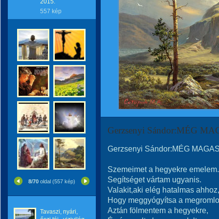
2015.
557 kép
Gerzsenyi Sándor:MÉG 
Gerzsenyi Sándor:MÉG MAGA
Szemeimet a hegyekre emelem.
Segítséget vártam ugyanis.
8/70
oldal (557 kép)
Valakit,aki elég hatalmas ahhoz
Hogy meggyógyítsa a megromlott
Aztán fölmentem a hegyekre,
Tavaszi, nyári,