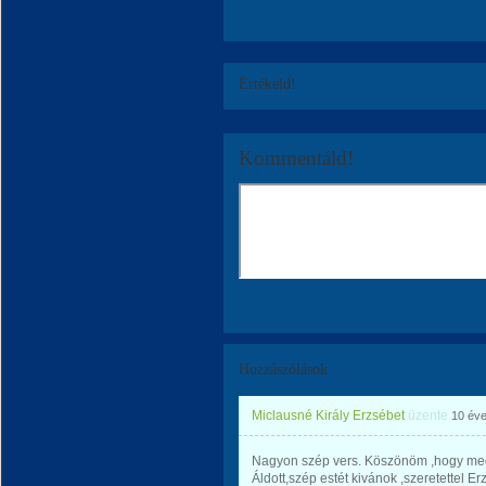
Értékeld!
Kommentáld!
Hozzászólások
Miclausné Király Erzsébet
üzente
10 év
Nagyon szép vers. Köszönöm ,hogy meg
Áldott,szép estét kivánok ,szeretettel Er