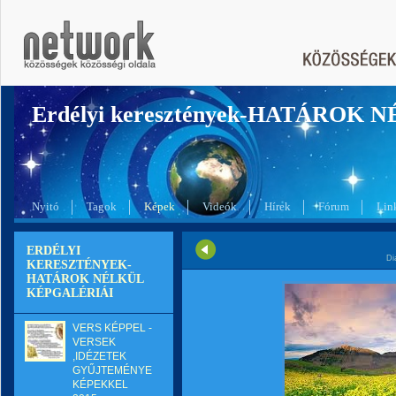
Erdélyi keresztények-HATÁROK 
Nyitó
Tagok
Képek
Videók
Hírek
Fórum
Lin
ERDÉLYI
Di
KERESZTÉNYEK-
HATÁROK NÉLKÜL
KÉPGALÉRIÁI
VERS KÉPPEL -
VERSEK
,IDÉZETEK
GYŰJTEMÉNYE
KÉPEKKEL