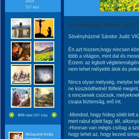
2015.
557 kép
Sövényháziné Sándor Judi
Sövényháziné Sándor Judit: 
Én azt hiszem,hogy nincsen kön
több a világon, mint dal és moso
Érzem: az égbolt végtelenségén
nem lehet mélyebb átok és poko
Nincs olyan mélység, melybe le
ne küszködhetnél fölfelé megint,
s nincsenek csúcsok, melyekne
csupa biztonság, erő int.
-Mondod, hogy hideg sötét lett a
8/70
oldal (557 kép)
mert rabul ejtett fagy, tél, alkonya
-Honnan van mégis csillag a s
hogy lehet az, hogy kezed simo
Miclausné Király