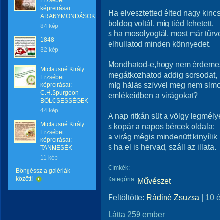
Erzsébet
képreirásai :
Ha elvesztetted élted nagy kincs
ARANYMONDÁSOK
boldog voltál, míg tiéd lehetett,
84 kép
s ha mosolyogtál, most már tűrv
1848
elhullatod minden könnyedet.
32 kép
Mondhatod-e,hogy nem érdemes
Miclausné Király
megátkozhatod addig sorsodat,
Erzsébet
míg hálás szívvel meg nem sim
képreirásai:
C.H.Spurgeon -
emlékeidben a virágokat?
BÖLCSESSÉGEK
44 kép
A nap ritkán süt a völgy legmély
Miclausné Király
s kopár a napos bércek oldala:
Erzsébet
a virág mégis mindenütt kinyílik
képreirásai:
s ha el is hervad, száll az illata.
TANMESÉK
11 kép
Címkék:
Böngéssz a galériák
között!
Kategória:
Művészet
Feltöltötte:
Rádiné Zsuzsa
|
10 
Látta 259 ember.