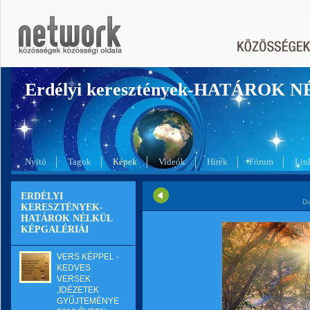
Erdélyi keresztények-HATÁROK 
Nyitó
Tagok
Képek
Videók
Hírek
Fórum
Lin
ERDÉLYI
Di
KERESZTÉNYEK-
HATÁROK NÉLKÜL
KÉPGALÉRIÁI
VERS KÉPPEL -
KEDVES
VERSEK
,IDÉZETEK
GYŰJTEMÉNYE