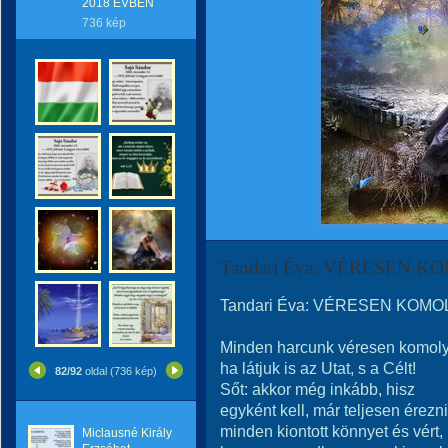
2018 ÉVBEN
736 kép
Tandari Éva: VÉRESEN KO
Tandari Éva: VÉRESEN KOMOLY
Minden harcunk véresen komoly
ha látjuk is az Utat, s a Célt!
82/92
oldal (736 kép)
Sőt: akkor még inkább, hisz
egyként kell, már teljesen érezni
minden kiontott könnyet és vért,
Miclausné Király