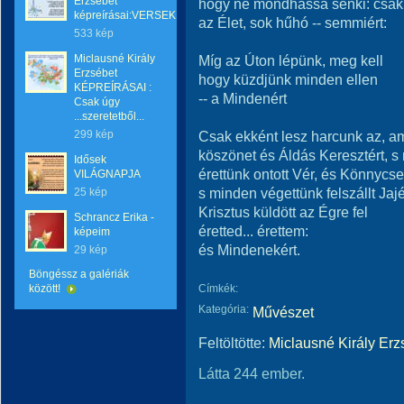
Erzsébet
hogy ne mondhassa senki: csak 
képreírásai:VERSEK
az Élet, sok hűhó -- semmiért:
533 kép
Miclausné Király
Míg az Úton lépünk, meg kell
Erzsébet
hogy küzdjünk minden ellen
KÉPREÍRÁSAI :
-- a Mindenért
Csak úgy
...szeretetből...
299 kép
Csak ekként lesz harcunk az, am
köszönet és Áldás Keresztért, s
Idősek
érettünk ontott Vér, és Könnycse
VILÁGNAPJA
s minden végettünk felszállt Jajér
25 kép
Krisztus küldött az Égre fel
Schrancz Erika -
éretted... érettem:
képeim
és Mindenekért.
29 kép
Böngéssz a galériák
között!
Címkék:
Kategória:
Művészet
Feltöltötte:
Miclausné Király Erz
Látta 244 ember.