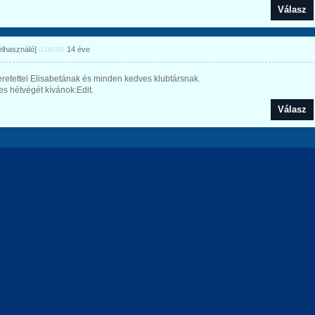
Válasz
üzente
felhasználó]
14 éve
retettel Elisabetának és minden kedves klubtársnak.
s hétvégét kívánok:Edit.
Válasz