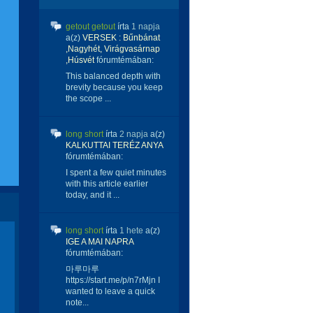
getout getout
írta
1 napja
a(z)
VERSEK : Bűnbánat
,Nagyhét, Virágvasárnap
,Húsvét
fórumtémában:
This balanced depth with
brevity because you keep
the scope ...
long short
írta
2 napja
a(z)
KALKUTTAI TERÉZ ANYA
fórumtémában:
I spent a few quiet minutes
with this article earlier
today, and it ...
long short
írta
1 hete
a(z)
IGE A MAI NAPRA
fórumtémában:
마루마루
https://start.me/p/n7rMjn I
wanted to leave a quick
note...