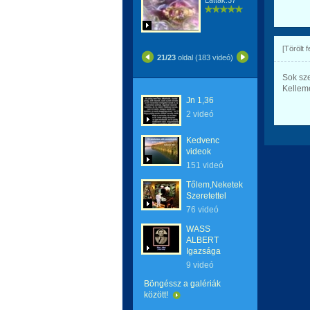
Látták:37
[Törölt 
21/23
oldal (183 videó)
Sok sze
Kelleme
Jn 1,36
2 videó
Kedvenc
videok
151 videó
Tőlem,Neketek
Szeretettel
76 videó
WASS
ALBERT
Igazsága
9 videó
Böngéssz a galériák
között!