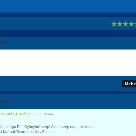
!
áld!
lások
né Király Erzsébet
üzente
14 éve
öm drága Edit!Gyönyörű szép! Áldott,szép napot,kellemes
t kivánok!Szeretettel üdv Esbeta