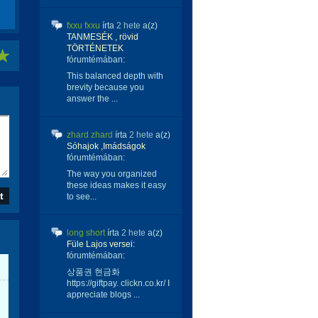
fxxu fxxu
írta
2 hete
a(z)
TANMESÉK , rövid
TÖRTÉNETEK
fórumtémában:
This balanced depth with
brevity because you
answer the ...
zhard zhard
írta
2 hete
a(z)
Sóhajok ,Imádságok
fórumtémában:
The way you organized
these ideas makes it easy
to see...
long short
írta
2 hete
a(z)
Füle Lajos versei:
fórumtémában:
상품권 현금화
https://giftpay. clickn.co.kr/ I
appreciate blogs ...