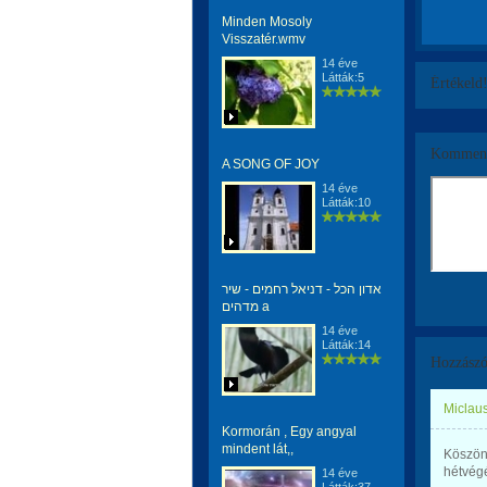
Minden Mosoly
Visszatér.wmv
14 éve
Látták:5
Értékeld
Komment
A SONG OF JOY
14 éve
Látták:10
אדון הכל - דניאל רחמים - שיר
מדהים a
14 éve
Látták:14
Hozzászó
Miclaus
Kormorán , Egy angyal
mindent lát,,
Köszön
hétvégé
14 éve