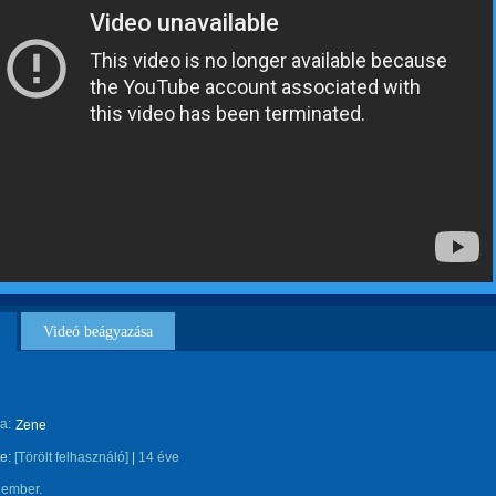
Videó beágyazása
a:
Zene
te:
[Törölt felhasználó]
|
14 éve
 ember.