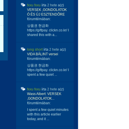
fxxu fxxu
írta
2 hete
a(z)
VERSEK ,GONDOLATOK
Ó ÉS ÚJ ESZTENDŐRE
fórumtémában:
상품권 현금화
https://giftpay. clickn.co.kr/ I
shared this with a...
long short
írta
2 hete
a(z)
VIDA BÁLINT versei
fórumtémában:
상품권 현금화
https://giftpay. clickn.co.kr/ I
spent a few quiet ...
fxxu fxxu
írta
2 hete
a(z)
Wass Albert: VERSEK
,GONDOLATOK...
fórumtémában:
I spent a few quiet minutes
with this article earlier
today, and it ...