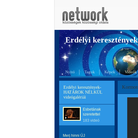
Erdélyi kereszté
Nyitó
Tagok
Képek
Videók
Kormorá
Erdélyi keresztények-
HATÁROK NÉLKÜL
videógalériái
Esbetának
szeretettel
183 videó
Merj hinni ÚJ