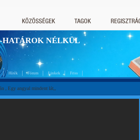
nyek-HATÁROK NÉLKÜL
Hírek
Fórum
Linkek
Friss
n , Egy angyal mindent lát,,