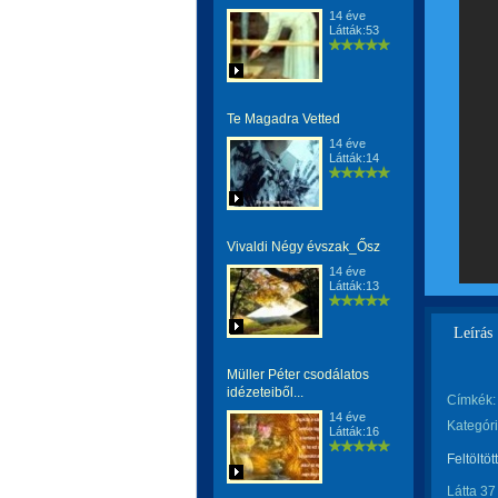
14 éve
Látták:53
Te Magadra Vetted
14 éve
Látták:14
Vivaldi Négy évszak_Ősz
14 éve
Látták:13
Leírás
Müller Péter csodálatos
idézeteiből...
Címkék:
14 éve
Kategóri
Látták:16
Feltöltöt
Látta 37