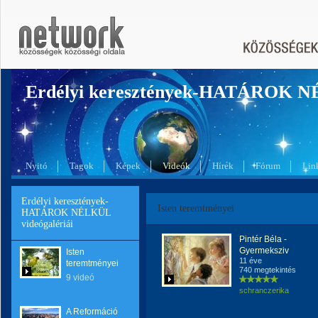
Erdélyi keresztények-HATÁROK 
Nyitó
Tagok
Képek
Videók
Hírek
Fórum
Lin
Erdélyi keresztények-
Isten teremtményei
HATÁROK NÉLKÜL
videógalériái
Pintér Béla -
Gyermeksziv
Isten
11 éve
teremtményei
740 megtekintés
9 videó
schranczerika
A Reformáció