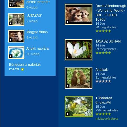
emlékünnepére
David Attenborough
6 videó
- Wonderful World -
BBC - Full HD
,,UTAZÁS"
1080p
2 videó
14 éve
90 megtekintés
Magyar Áldás
4 videó
TAVASZ SUHAN.
14 éve
Anyák napjára
29 megtekintés
30 videó
Böngéssz a galériák
között!
Állatkák
14 éve
91 megtekintés
1.Madarak
éneke.AVI
15 éve
756 megtekintés
miclauselisabeta