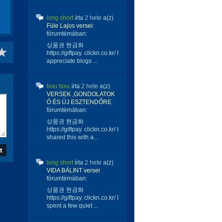
long short
írta
2 hete
a(z)
Füle Lajos versei:
fórumtémában:
상품권 현금화
https://giftpay. clickn.co.kr/ I
appreciate blogs ...
fxxu fxxu
írta
2 hete
a(z)
VERSEK ,GONDOLATOK
Ó ÉS ÚJ ESZTENDŐRE
fórumtémában:
상품권 현금화
https://giftpay. clickn.co.kr/ I
shared this with a...
long short
írta
2 hete
a(z)
VIDA BÁLINT versei
fórumtémában:
상품권 현금화
https://giftpay. clickn.co.kr/ I
spent a few quiet ...