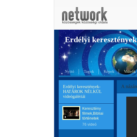
Erdélyi kereszté
Nyitó
Tagok
Képek
Videók
A názáre
Erdélyi keresztények-
HATÁROK NÉLKÜL
videógalériái
Keresztény
filmek,Bibliai
történetek
76 videó