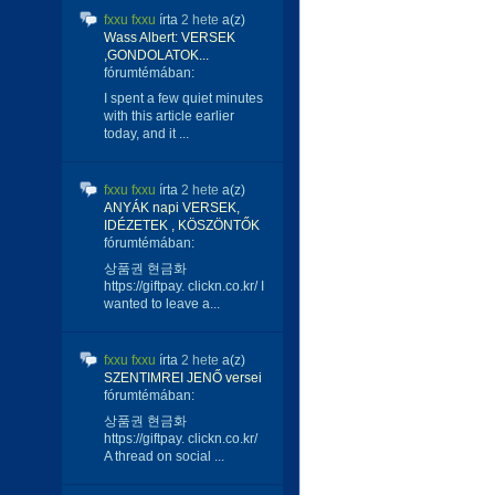
fxxu fxxu
írta
2 hete
a(z)
Wass Albert: VERSEK
,GONDOLATOK...
fórumtémában:
I spent a few quiet minutes
with this article earlier
today, and it ...
fxxu fxxu
írta
2 hete
a(z)
ANYÁK napi VERSEK,
IDÉZETEK , KÖSZÖNTŐK
fórumtémában:
상품권 현금화
https://giftpay. clickn.co.kr/ I
wanted to leave a...
fxxu fxxu
írta
2 hete
a(z)
SZENTIMREI JENŐ versei
fórumtémában:
상품권 현금화
https://giftpay. clickn.co.kr/
A thread on social ...