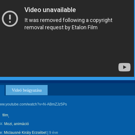
Videó beágyazása
/www.youtube.com/watch?v=N-ABmZJz5Ps
film
a:
Mozi, animáció
te:
Miclausné Király Erzsébet
|
9 éve