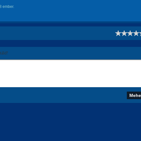
8 ember.
!
áld!