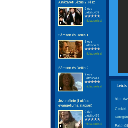
A názáreti Jézus 2. rész
9 éve
Látták:409
miclauselisabeta
Sámson és Delila 1.
9 éve
Látták:409
miclauselisabeta
Sámson és Delila 2.
9 éve
Látták:441
Leírás
miclauselisabeta
https:/
Jézus élete (Lukács
evangéliuma alapján)
Címkék:
9 éve
Látták:478
Kategóri
miclauselisabeta
Feltöltöt