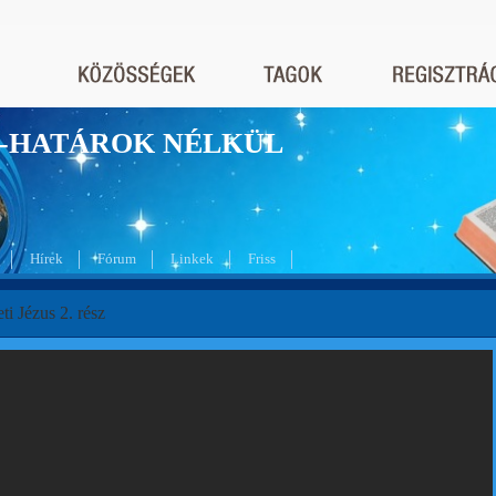
nyek-HATÁROK NÉLKÜL
Hírek
Fórum
Linkek
Friss
ti Jézus 2. rész