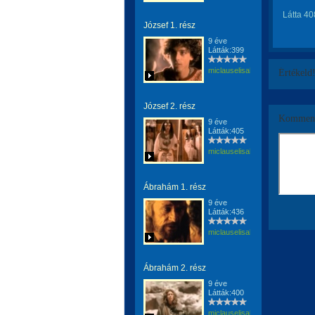
Látta 40
József 1. rész
9 éve
Látták:399
miclauselisabeta
Értékeld
József 2. rész
Komment
9 éve
Látták:405
miclauselisabeta
Ábrahám 1. rész
9 éve
Látták:436
miclauselisabeta
Ábrahám 2. rész
9 éve
Látták:400
miclauselisabeta