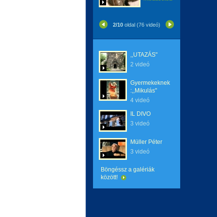
2/10
oldal (76 videó)
,,UTAZÁS"
2 videó
Gyermekeknek
:,,Mikulás"
4 videó
IL DIVO
3 videó
Müller Péter
3 videó
Böngéssz a galériák
között!