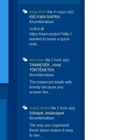
long short
írta
4 napja
a(z)
IGE A MAI NAPRA
fórumtémában:
마루마루
https://start.me/p/n7rMjn I
wanted to leave a quick
note...
fxxu fxxu
írta
2 hete
a(z)
TANMESÉK , rövid
TÖRTÉNETEK
fórumtémában:
This balanced depth with
brevity because you
answer the ...
zhard zhard
írta
2 hete
a(z)
Sóhajok ,Imádságok
fórumtémában:
The way you organized
these ideas makes it easy
to see...