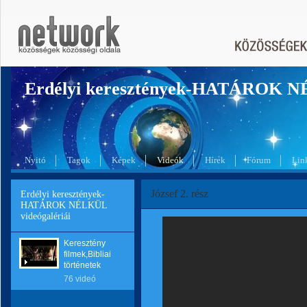
Erdélyi keresztények-HATÁROK 
Nyitó
Tagok
Képek
Videók
Hírek
Fórum
Lin
József 2. rész
Erdélyi keresztények-
HATÁROK NÉLKÜL
videógalériái
Keresztény
filmek,Bibliai
történetek
76 videó