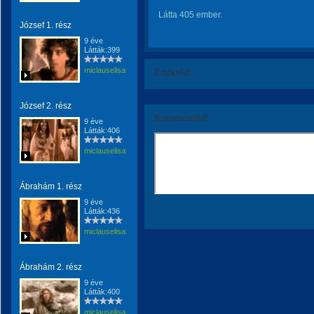
Látta 405 ember.
József 1. rész
9 éve
Látták:399
miclauselisabeta
Értékeld!
József 2. rész
Kommentáld!
9 éve
Látták:406
miclauselisabeta
Ábrahám 1. rész
9 éve
Látták:436
miclauselisabeta
Ábrahám 2. rész
9 éve
Látták:400
miclauselisabeta