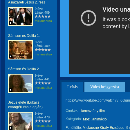
A názáreti Jézus 2. rész
9 éve
Látták:409
miclauselisabeta
Sámson és Delila 1.
9 éve
Látták:409
miclauselisabeta
Sámson és Delila 2.
9 éve
Látták:441
Leírás
Videó beágyazása
miclauselisabeta
https://www.youtube.com/watch?v=6G
Jézus élete (Lukács
evangéliuma alapján)
Címkék:
keresztény film
9 éve
Látták:478
Kategória:
Mozi, animáció
miclauselisabeta
Feltöltötte:
Miclausné Király Erzsébet
|
9 