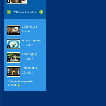
2/10
oldal (76 videó)
1956 okt.23
8 videó
Anyák napjára
30 videó
Lelkisegély
10 videó
Templomok
22 videó
Böngéssz a galériák
között!