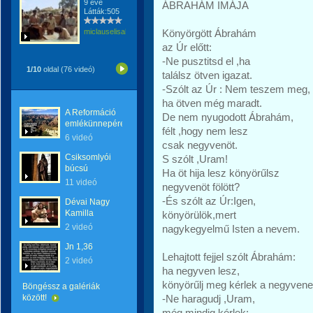
9 éve
ÁBRAHÁM IMÁJA
Látták:505
miclauselisabeta
Könyörgött Ábrahám
az Úr előtt:
-Ne pusztitsd el ,ha
1/10
oldal (76 videó)
találsz ötven igazat.
-Szólt az Úr : Nem teszem meg,
ha ötven még maradt.
A Reformáció
De nem nyugodott Ábrahám,
emlékünnepére
félt ,hogy nem lesz
6 videó
csak negyvenöt.
Csiksomlyói
S szólt ,Uram!
búcsú
Ha öt hija lesz könyörűlsz
11 videó
negyvenöt fölött?
-És szólt az Úr:Igen,
Dévai Nagy
Kamilla
könyörülök,mert
2 videó
nagykegyelmű Isten a nevem.
Jn 1,36
Lehajtott fejjel szólt Ábrahám:
2 videó
ha negyven lesz,
könyörűlj meg kérlek a negyvene
Böngéssz a galériák
között!
-Ne haragudj ,Uram,
még mindig kérlek: