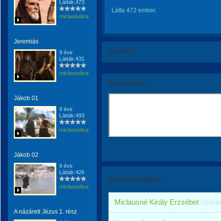
Látták:473
Látta 472 ember.
miclauselisabeta
Jeremiás
Értékeld!
9 éve
Látták:431
miclauselisabeta
Kommentáld!
Jákob 01
9 éve
Látták:493
miclauselisabeta
Jákob 02
9 éve
Látták:426
Hozzászólások
miclauselisabeta
Miclausné Király Erzsébet
üzent
A názáreti Jézus 1. rész