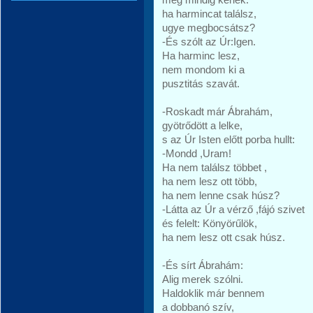
ha harmincat találsz,
ugye megbocsátsz?
-És szólt az Úr:Igen.
Ha harminc lesz,
nem mondom ki a
pusztitás szavát.
-Roskadt már Ábrahám,
gyötrődött a lelke,
s az Úr Isten előtt porba hullt:
-Mondd ,Uram!
Ha nem találsz többet ,
ha nem lesz ott több,
ha nem lenne csak húsz?
-Látta az Úr a vérző ,fájó szivet
és felelt: Könyörűlök,
ha nem lesz ott csak húsz.
-És sírt Ábrahám:
Alig merek szólni.
Haldoklik már bennem
a dobbanó szív,