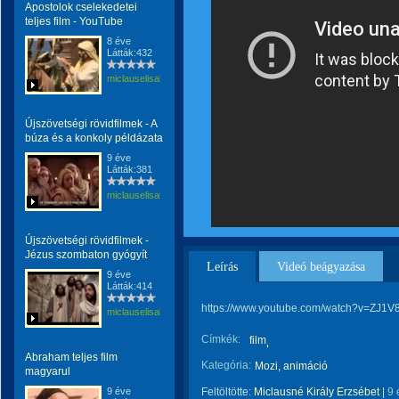
Apostolok cselekedetei
teljes film - YouTube
8 éve
Látták:432
miclauselisabeta
Újszövetségi rövidfilmek - A
búza és a konkoly példázata
9 éve
Látták:381
miclauselisabeta
Újszövetségi rövidfilmek -
Jézus szombaton gyógyít
Leírás
Videó beágyazása
9 éve
Látták:414
https://www.youtube.com/watch?v=ZJ1
miclauselisabeta
Címkék:
film
Abraham teljes film
Kategória:
Mozi, animáció
magyarul
9 éve
Feltöltötte:
Miclausné Király Erzsébet
|
9 