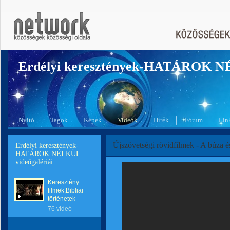
Erdélyi keresztények-HATÁROK 
Nyitó
Tagok
Képek
Videók
Hírek
Fórum
Lin
Újszövetségi rövidfilmek - A búza é
Erdélyi keresztények-
HATÁROK NÉLKÜL
videógalériái
Keresztény
filmek,Bibliai
történetek
76 videó