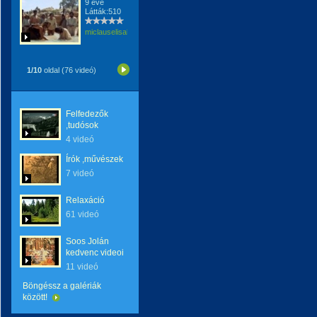
9 éve
Látták:510
miclauselisabeta
1/10
oldal (76 videó)
Felfedezők
,tudósok
4 videó
Írók ,művészek
7 videó
Relaxáció
61 videó
Soos Jolán
kedvenc videoi
11 videó
Böngéssz a galériák
között!