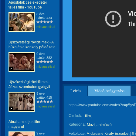
Apostolok cselekedetei
teljes film - YouTube
8 éve
Látták:434
miclauselisabeta
Újszövetségi rövidfilmek - A
búza és a konkoly példázata
9 éve
Látták:382
miclauselisabeta
Újszövetségi rövidfilmek -
Jézus szombaton gyógyít
Leírás
Videó beágyazása
9 éve
Látták:415
https://www.youtube.com/watch?v=p5y
miclauselisabeta
Címkék:
film
Abraham teljes film
Kategória:
Mozi, animáció
magyarul
9 éve
Feltöltötte:
Miclausné Király Erzsébet
|
9 