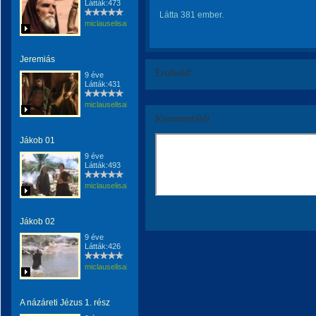
Látták:473
Látta 381 ember.
miclauselisabeta
Jeremiás
Értékeld!
9 éve
Látták:431
miclauselisabeta
Kommentáld!
Jákob 01
9 éve
Látták:493
miclauselisabeta
Jákob 02
9 éve
Látták:426
miclauselisabeta
A názáreti Jézus 1. rész