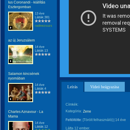
Ius Coronandi - kiállítás
Esztergomban
13 éve
Látták:381
radinezsuzsa
az új Jeruzsálem
14 éve
Látták:13
Salamon kincsének
nyomában
14 éve
Leírás
Videó beágyazása
Látták:4
Címkék:
Kategória:
Zene
Charles Aznavour - La
Mama
Feltöltötte:
[Törölt felhasználó]
|
14 éve
14 éve
Látták:12
Látta 12 ember.