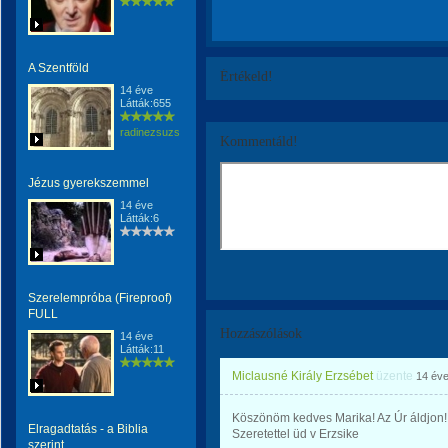
A Szentföld
Értékeld!
14 éve
Látták:655
radinezsuzsa
Kommentáld!
Jézus gyerekszemmel
14 éve
Látták:6
Szerelempróba (Fireproof)
FULL
Hozzászólások
14 éve
Látták:11
Miclausné Király Erzsébet
üzente
14 év
Köszönöm kedves Marika! Az Úr áldjon!
Elragadtatás - a Biblia
Szeretettel üd v Erzsike
szerint