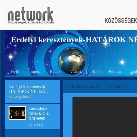
Erdélyi keresztények-HATÁROK 
Nyitó
Tagok
Képek
Videók
Hírek
Fórum
Lin
Charles Aznavour - La Mama
Erdélyi keresztények-
HATÁROK NÉLKÜL
videógalériái
Keresztény
filmek,Bibliai
történetek
76 videó