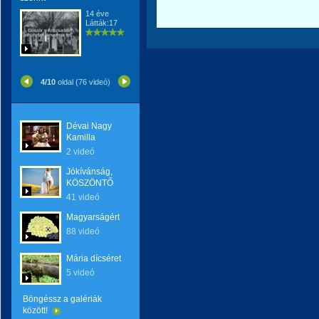
14 éve
Látták:17
4/10
oldal (76 videó)
Dévai Nagy
Kamilla
2 videó
Jókívánság,
KÖSZÖNTŐ
41 videó
Magyarságért
88 videó
Mária dícséret
5 videó
Böngéssz a galériák
között!