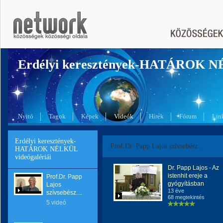
Erdélyi keresztények-HATÁROK 
Nyitó
Tagok
Képek
Videók
Hírek
Fórum
Lin
Erdélyi keresztények-
Prof.Dr. Papp Lajos szívsebész....
HATÁROK NÉLKÜL
videógalériái
Dr. Papp Lajos - Az
istenhit ereje a
Prof.Dr. Papp
gyógyításban
Lajos
13 éve
szívsebész....
68 megtekintés
5 videó