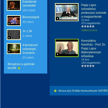
Esbetának
Papp Lajos
szeretettel
szívsebész
183 videó
professzor üzenete
a magyaroknak
Bizonyságok
13 éve
30 videó
473 megtekintés
radinezsuzsa
Jn 1,36
2 videó
Keresztény
Kávéház - Prof. Dr.
A természet
Papp Lajos
szépségei ,
Bátonyterenyei
évszakok ...
előadása
23 videó
14 éve
143 megtekintés
Böngéssz a galériák
között!
Vissza a(z) Erdélyi keresztények-HATÁ