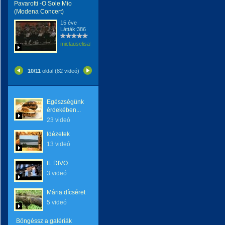
Pavarotti -O Sole Mio
(Modena Concert)
15 éve
Látták:386
miclauselisabeta
10/11
oldal (82 videó)
Egészségünk
érdekében...
23 videó
Idézetek
13 videó
IL DIVO
3 videó
Mária dícséret
5 videó
Böngéssz a galériák