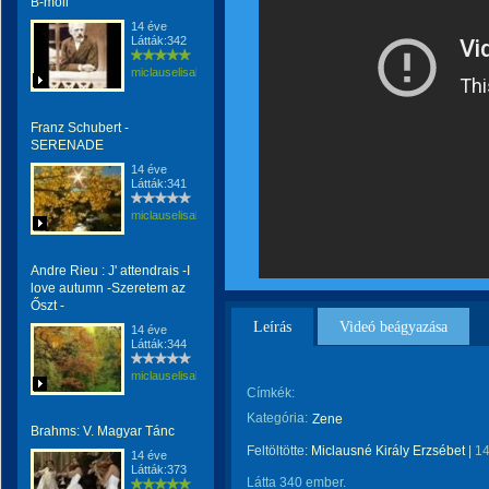
B-moll
14 éve
Látták:342
miclauselisabeta
Franz Schubert -
SERENADE
14 éve
Látták:341
miclauselisabeta
Andre Rieu : J' attendrais -I
love autumn -Szeretem az
Őszt -
Leírás
Videó beágyazása
14 éve
Látták:344
miclauselisabeta
Címkék:
Kategória:
Zene
Brahms: V. Magyar Tánc
Feltöltötte:
Miclausné Király Erzsébet
|
14
14 éve
Látták:373
Látta 340 ember.