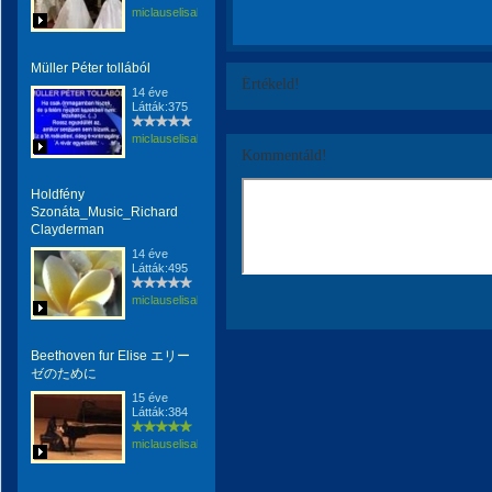
miclauselisabeta
Müller Péter tollából
Értékeld!
14 éve
Látták:375
miclauselisabeta
Kommentáld!
Holdfény
Szonáta_Music_Richard
Clayderman
14 éve
Látták:495
miclauselisabeta
Beethoven fur Elise エリー
ゼのために
15 éve
Látták:384
miclauselisabeta