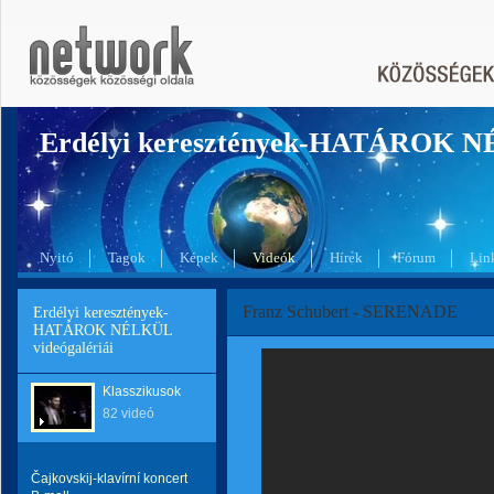
Erdélyi keresztények-HATÁROK 
Nyitó
Tagok
Képek
Videók
Hírek
Fórum
Lin
Franz Schubert - SERENADE
Erdélyi keresztények-
HATÁROK NÉLKÜL
videógalériái
Klasszikusok
82 videó
Čajkovskij-klavírní koncert