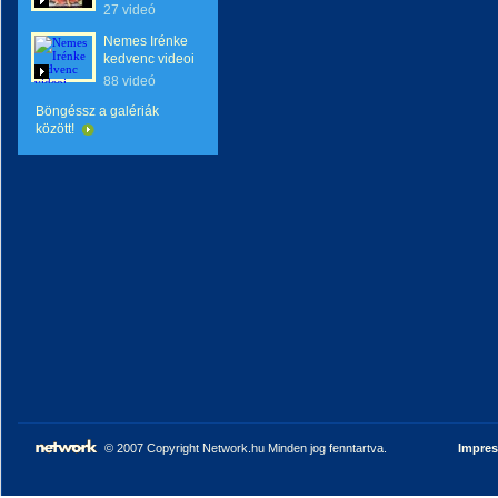
27 videó
Nemes Irénke
kedvenc videoi
88 videó
Böngéssz a galériák
között!
© 2007 Copyright Network.hu Minden jog fenntartva.
Impre