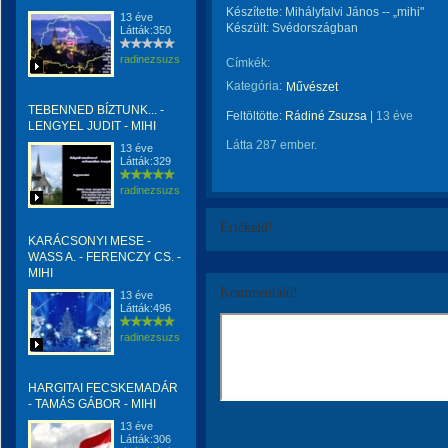
Készítette: Mihályfalvi János -- „mihi"
13 éve
Készült: Svédországban
Látták:350
radinezsuzsa
Címkék:
Kategória:
Művészet
TEBENNED BÍZTUNK... -
Feltöltötte:
Rádiné Zsuzsa
|
13 éve
LENGYEL JUDIT - MIHI
Látta 287 ember.
13 éve
Látták:329
radinezsuzsa
Értékeld!
KARÁCSONYI MESE -
WASS A. - FERENCZY CS. -
MIHI
Kommentáld!
13 éve
Látták:496
radinezsuzsa
HARGITAI FECSKEMADÁR
- TAMÁS GÁBOR - MIHI
13 éve
Látták:306