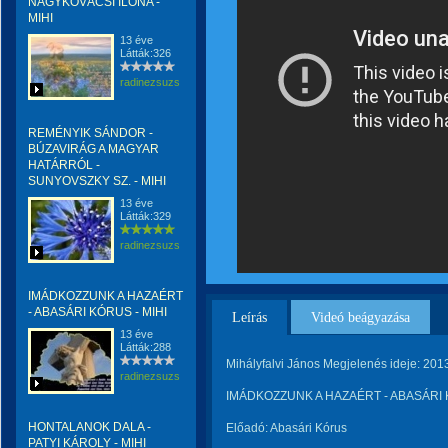
NAGYKOVÁCSI ILONA -
MIHI
13 éve
Látták:326
radinezsuzsa
REMÉNYIK SÁNDOR -
BÚZAVIRÁG A MAGYAR
HATÁRRÓL -
SUNYOVSZKY SZ. - MIHI
13 éve
Látták:329
radinezsuzsa
IMÁDKOZZUNK A HAZAÉRT
- ABASÁRI KÓRUS - MIHI
Leírás
Videó beágyazása
13 éve
Látták:288
Mihályfalvi János Megjelenés ideje: 201
radinezsuzsa
IMÁDKOZZUNK A HAZAÉRT - ABASÁRI 
HONTALANOK DALA -
Előadó: Abasári Kórus
PATYI KÁROLY - MIHI