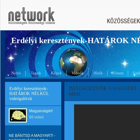
Erdélyi keresztények-HATÁROK 
Nyitó
Tagok
Képek
Videók
Hírek
Fórum
Lin
IMÁDKOZZUNK A HAZAÉRT - 
Erdélyi keresztények-
HATÁROK NÉLKÜL
MIHI
videógalériái
Magyarságért
88 videó
NE BÁNTSD A MAGYART! -