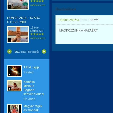
radinezsuzsa
Hozzászólások
HONTALANUL - SZABÓ
Rádiné Zsuzsa
üzente
13 éve
GYULA - MIHI
13 éve
IMÁDKOZZUNK A HAZAÉRT
Látták:334
radinezsuzsa
9/11
oldal (88 videó)
A föld napja
3 videó
Kamélia
Miclaus
Bogaert
kedvenc videoi
22 videó
Magyar regék
és mondák