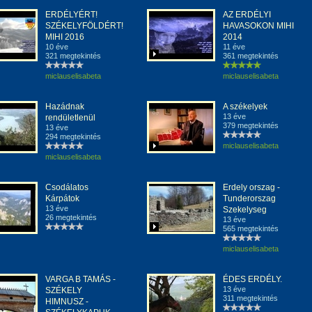
ERDÉLYÉRT!
AZ ERDÉLYI
SZÉKELYFÖLDÉRT!
HAVASOKON MIHI
MIHI 2016
2014
10 éve
11 éve
321 megtekintés
361 megtekintés
miclauselisabeta
miclauselisabeta
Hazádnak
A székelyek
13 éve
rendületlenül
379 megtekintés
13 éve
294 megtekintés
miclauselisabeta
miclauselisabeta
Csodálatos
Erdely orszag -
Kárpátok
Tunderorszag
13 éve
Szekelyseg
26 megtekintés
13 éve
565 megtekintés
miclauselisabeta
VARGA B TAMÁS -
ÉDES ERDÉLY.
13 éve
SZÉKELY
311 megtekintés
HIMNUSZ -