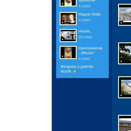
fejedelmei
4 videó
Magyar Áldás
4 videó
Húsvét...
49 videó
Gyermekeknek
:,,Mikulás"
4 videó
Böngéssz a galériák
között!