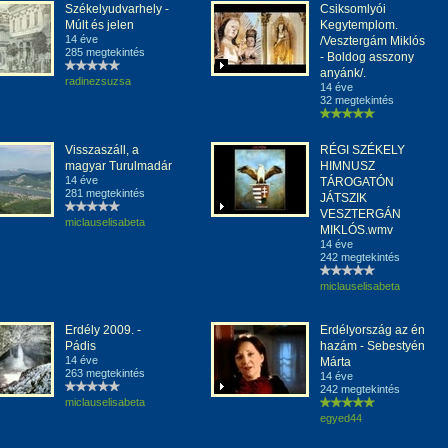
Székelyudvarhely -
Csiksomlyói
Múlt és jelen
Kegytemplom.
14 éve
/Vesztergám Miklós
285 megtekintés
- Boldog asszony
anyánk/.
radinezsuzsa
14 éve
32 megtekintés
Visszaszáll, a
RÉGI SZÉKELY
magyar Turulmadár
HIMNUSZ
14 éve
TÁROGATÓN
281 megtekintés
JÁTSZIK
VESZTERGÁN
miclauselisabeta
MIKLÓS.wmv
14 éve
242 megtekintés
miclauselisabeta
Erdély 2009. -
Erdélyország az én
Pádis
hazám - Sebestyén
14 éve
Márta
263 megtekintés
14 éve
242 megtekintés
miclauselisabeta
egyed44