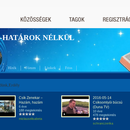
nyek-HATÁROK NÉLKÜL
Hírek
Fórum
Linkek
Friss
dünk,Erdély
Csík Zenekar –
2016-05-14
Hazám, hazám
Csíksomlyói búcsú
6 éve
(Duna TV)
188 megtekintés
10 éve
478 megtekintés
miclauselisabeta
schranczerika