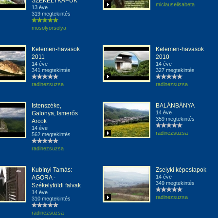
SZÉKELYKAPUK
miclauselisabeta
13 éve
319 megtekintés
mosolyorsolya
Kelemen-havasok
Kelemen-havasok
2011
2010
14 éve
14 éve
341 megtekintés
327 megtekintés
radinezsuzsa
radinezsuzsa
Istenszéke,
BALÁNBÁNYA
14 éve
Galonya, Ismerős
359 megtekintés
Arcok
14 éve
radinezsuzsa
562 megtekintés
radinezsuzsa
Kubínyi Tamás:
Zselyki képeslapok
14 éve
AGORA -
349 megtekintés
Székelyföldi falvak
14 éve
radinezsuzsa
310 megtekintés
radinezsuzsa