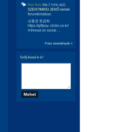
fxxu fxxu
írta
2 hete
a(z)
SZENTIMREI JENŐ versei
fórumtémában:
상품권 현금화
https://giftpay. clickn.co.kr/
A thread on social ...
Friss események »
Szólj hozzá te is!