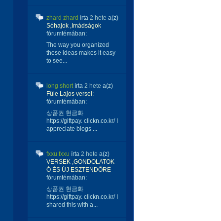
zhard zhard
írta
2 hete
a(z)
Sóhajok ,Imádságok
fórumtémában:
The way you organized
these ideas makes it easy
to see...
long short
írta
2 hete
a(z)
Füle Lajos versei:
fórumtémában:
상품권 현금화
https://giftpay. clickn.co.kr/ I
appreciate blogs ...
fxxu fxxu
írta
2 hete
a(z)
VERSEK ,GONDOLATOK
Ó ÉS ÚJ ESZTENDŐRE
fórumtémában:
상품권 현금화
https://giftpay. clickn.co.kr/ I
shared this with a...