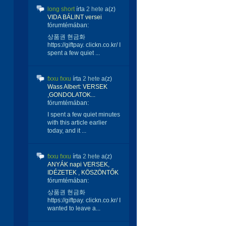
long short
írta
2 hete
a(z)
VIDA BÁLINT versei
fórumtémában:
상품권 현금화
https://giftpay. clickn.co.kr/ I
spent a few quiet ...
fxxu fxxu
írta
2 hete
a(z)
Wass Albert: VERSEK
,GONDOLATOK...
fórumtémában:
I spent a few quiet minutes
with this article earlier
today, and it ...
fxxu fxxu
írta
2 hete
a(z)
ANYÁK napi VERSEK,
IDÉZETEK , KÖSZÖNTŐK
fórumtémában:
상품권 현금화
https://giftpay. clickn.co.kr/ I
wanted to leave a...