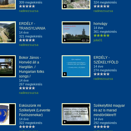
309 megtekintés
324 megtekintés
radinezsuzsa
radinezsuzsa
ERDÉLY -
honvágy
14 éve
TRANSYLVANIA
361 megtekintés
14 éve
321 megtekintés
julia01
02:29
radinezsuzsa
Bokor János -
ERDÉLY -
Honvéd áll a
SZÉKELYFÖLD
14 éve
Hargitán. /
274 megtekintés
Hungarian folks
songs /
radinezsuzsa
14 éve
267 megtekintés
radinezsuzsa
Esküszünk mi
Székelyföld magyar
Székelyek (Levente
és az is marad
Fúvószenekar)
mindörökkre!!!
14 éve
14 éve
322 megtekintés
292 megtekintés