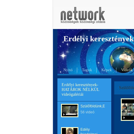
Erdélyi kereszté
Nyitó
Tagok
Képek
Videók
Erdélyi keresztények-
Szülőföl
HATÁROK NÉLKÜL
videógalériái
Szülőföldünk,Erdély
56 videó
Edély