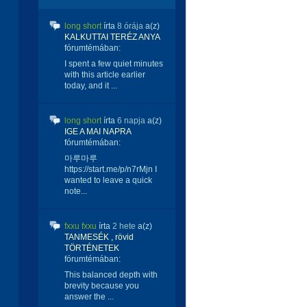
long short
írta
8 órája
a(z)
KALKUTTAI TERÉZ ANYA
fórumtémában:
I spent a few quiet minutes
with this article earlier
today, and it ...
long short
írta
6 napja
a(z)
IGE A MAI NAPRA
fórumtémában:
마루마루
https://start.me/p/n7rMjn I
wanted to leave a quick
note...
fxxu fxxu
írta
2 hete
a(z)
TANMESÉK , rövid
TÖRTÉNETEK
fórumtémában:
This balanced depth with
brevity because you
answer the ...