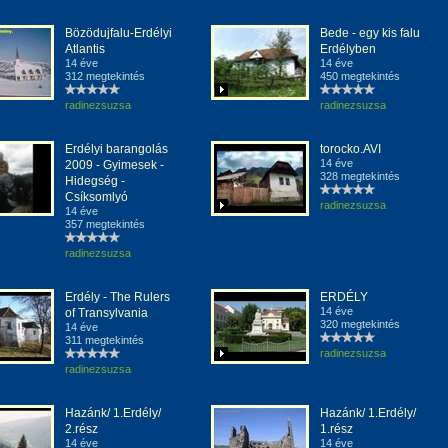
Bözödujfalu-Erdélyi
Bede - egy kis falu
Atlantis
Erdélyben
14 éve
14 éve
312 megtekintés
450 megtekintés
radinezsuzsa
radinezsuzsa
Erdélyi barangolás
torocko.AVI
14 éve
2009 - Gyimesek -
328 megtekintés
Hidegség -
Csíksomlyó
radinezsuzsa
14 éve
357 megtekintés
radinezsuzsa
Erdély - The Rulers
ERDÉLY
14 éve
of Transylvania
320 megtekintés
14 éve
311 megtekintés
radinezsuzsa
radinezsuzsa
Hazánk/ 1.Erdély/
Hazánk/ 1.Erdély/
2.rész
1.rész
14 éve
14 éve