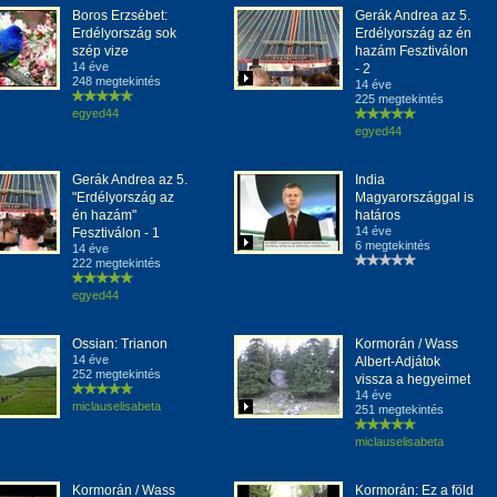
Boros Erzsébet:
Gerák Andrea az 5.
Erdélyország sok
Erdélyország az én
szép vize
hazám Fesztiválon
14 éve
- 2
248 megtekintés
14 éve
225 megtekintés
egyed44
egyed44
Gerák Andrea az 5.
India
"Erdélyország az
Magyarországgal is
én hazám"
határos
14 éve
Fesztiválon - 1
6 megtekintés
14 éve
222 megtekintés
egyed44
Ossian: Trianon
Kormorán / Wass
14 éve
Albert-Adjátok
252 megtekintés
vissza a hegyeimet
14 éve
miclauselisabeta
251 megtekintés
miclauselisabeta
Kormorán / Wass
Kormorán: Ez a föld