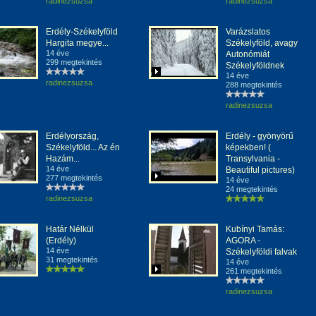
radinezsuzsa
radinezsuzsa
Erdély-Székelyföld
Varázslatos
Hargita megye...
Székelyföld, avagy
14 éve
Autonómiát
299 megtekintés
Székelyföldnek
14 éve
radinezsuzsa
288 megtekintés
radinezsuzsa
Erdélyország,
Erdély - gyönyörű
Székelyföld... Az én
képekben! (
Hazám...
Transylvania -
14 éve
Beautiful pictures)
277 megtekintés
14 éve
24 megtekintés
radinezsuzsa
Határ Nélkül
Kubínyi Tamás:
(Erdély)
AGORA -
14 éve
Székelyföldi falvak
31 megtekintés
14 éve
261 megtekintés
radinezsuzsa