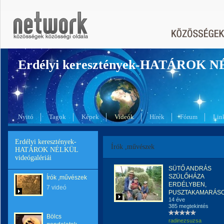
Erdélyi keresztények-HATÁROK 
Nyitó
Tagok
Képek
Videók
Hírek
Fórum
Lin
Erdélyi keresztények-
Írók ,művészek
HATÁROK NÉLKÜL
videógalériái
SÜTŐ ANDRÁS
SZÜLŐHÁZA
Írók ,művészek
ERDÉLYBEN,
7 videó
PUSZTAKAMARÁS
14 éve
385 megtekintés
Bölcs
radinezsuzsa