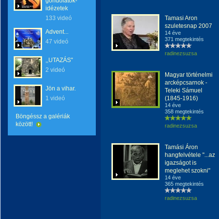
gondolatok-
idézetek
133 videó
Tamasi Aron
szuletesnap 2007
Advent...
14 éve
371 megtekintés
47 videó
radinezsuzsa
,,UTAZÁS"
2 videó
Magyar történelmi
arcképcsarnok -
Jön a vihar.
Teleki Sámuel
1 videó
(1845-1916)
14 éve
358 megtekintés
Böngéssz a galériák
között!
radinezsuzsa
Tamási Áron
hangfelvétele "...az
igazságot is
meglehet szokni"
14 éve
365 megtekintés
radinezsuzsa