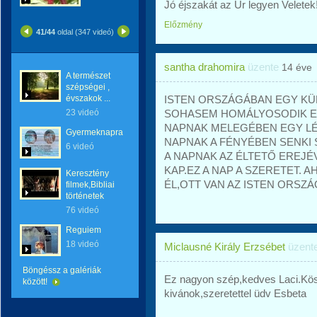
Jó éjszakát az Úr legyen Veletek
Előzmény
41/44
oldal (347 videó)
santha drahomira
üzente
14 éve
A természet
szépségei ,
évszakok ...
ISTEN ORSZÁGÁBAN EGY KÜ
23 videó
SOHASEM HOMÁLYOSODIK EL
NAPNAK MELEGÉBEN EGY LÉ
Gyermeknapra
NAPNAK A FÉNYÉBEN SENKI
6 videó
A NAPNAK AZ ÉLTETŐ EREJ
KAP.EZ A NAP A SZERETET. A
Keresztény
ÉL,OTT VAN AZ ISTEN ORSZÁ
filmek,Bibliai
történetek
76 videó
Reguiem
18 videó
Miclausné Király Erzsébet
üzent
Böngéssz a galériák
Ez nagyon szép,kedves Laci.Kö
között!
kivánok,szeretettel üdv Esbeta