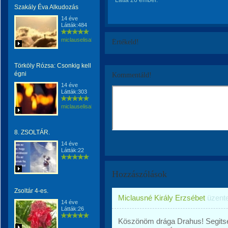
Látta 26 ember.
Szakály Éva Alkudozás
14 éve
Látták:484
miclauselisabeta
Értékeld!
Törköly Rózsa: Csonkig kell
égni
Kommentáld!
14 éve
Látták:303
miclauselisabeta
8. ZSOLTÁR.
14 éve
Látták:22
Hozzászólások
Zsoltár 4-es.
Miclausné Király Erzsébet
üzent
14 éve
Látták:26
Köszönöm drága Drahus! Segitsen