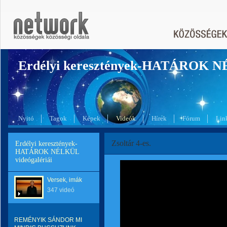
Erdélyi keresztények-HATÁROK 
Nyitó
Tagok
Képek
Videók
Hírek
Fórum
Lin
Zsoltár 4-es.
Erdélyi keresztények-
HATÁROK NÉLKÜL
videógalériái
Versek, imák
347 videó
REMÉNYIK SÁNDOR MI