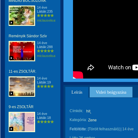
MINDIG BUCSUZUNK
14 éve
Látták:235
miclauselisabeta
Reményik Sándor Szív
14 éve
Látták:288
miclauselisabeta
11-es ZSOLTÁR.
14 éve
Látták:19
Leírás
Videó beágyazása
9-es ZSOLTÁR
Címkék:
hit
14 éve
Látták:18
Kategória:
Zene
Feltöltötte:
[Törölt felhasználó]
|
14 éve