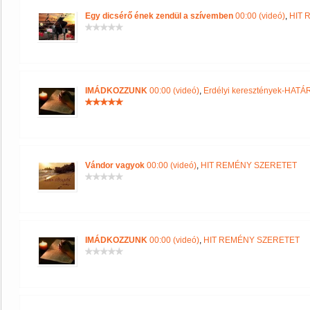
Egy dicsérő ének zendül a szívemben
00:00 (videó)
,
HIT 
IMÁDKOZZUNK
00:00 (videó)
,
Erdélyi keresztények-HA
Vándor vagyok
00:00 (videó)
,
HIT REMÉNY SZERETET
IMÁDKOZZUNK
00:00 (videó)
,
HIT REMÉNY SZERETET