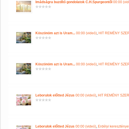
Imádságra buzdító gondolatok C.H.Spurgeontől
00:00 (vid
Köszönöm azt is Uram...
00:00 (videó)
,
HIT REMÉNY SZE
Köszönöm azt is Uram...
00:00 (videó)
,
HIT REMÉNY SZE
Leborulok előtted Jézus
00:00 (videó)
,
HIT REMÉNY SZE
Leborulok előtted Jézus
00:00 (videó)
,
Erdélyi kereszté