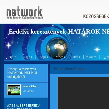
Erdélyi keresztények-HATÁROK 
Nyitó
Tagok
Képek
Videók
Hírek
Fórum
Lin
Wass Albert életrajza
Erdélyi keresztények-
HATÁROK NÉLKÜL
videógalériái
Wass Albert
20 videó
WASS ALBERT ÉBREDJ