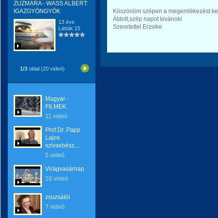
ZUZMARA - WASS ALBERT:
IGAZGYÖNGYÖK
Köszönöm szépen a megemlékezést ke
Áldott,szép napot kivánok!
13 éve
Szeretettel Erzsike
Látták:15
1/3
oldal (20 videó)
Magyar -
FILMEK
11 videó
Prof.Dr. Papp
Lajos
szívsebész....
5 videó
Virágvasárnap
10 videó
zsuzsától
7 videó