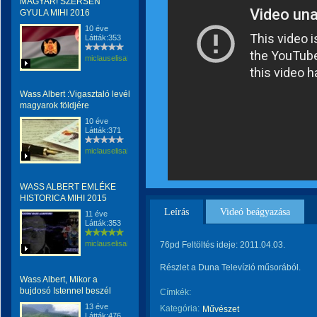
MAGYAR! SZERSÉN
GYULA MIHI 2016
10 éve
Látták:353
miclauselisabeta
Wass Albert :Vigasztaló levél
magyarok földjére
10 éve
Látták:371
miclauselisabeta
WASS ALBERT EMLÉKE
HISTORICA MIHI 2015
Leírás
Videó beágyazása
11 éve
Látták:353
miclauselisabeta
76pd Feltöltés ideje: 2011.04.03.
Részlet a Duna Televízió műsorából.
Wass Albert, Mikor a
bujdosó Istennel beszél
Címkék:
13 éve
Kategória:
Művészet
Látták:476