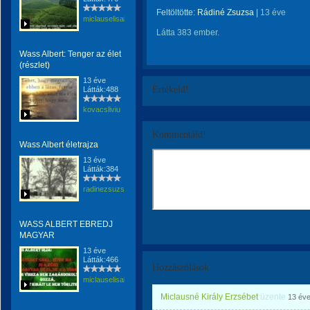
Feltöltötte:
Rádiné Zsuzsa
|
13 éve
miclauselisabeta
Látta 383 ember.
Wass Albert: Tenger az élet
(részlet)
13 éve
Értékeld!
Látták:488
kovacsliviu
Kommentáld!
Wass Albert életrajza
13 éve
Látták:384
radinezsuzsa
WASS ALBERT EBREDJ
MAGYAR
13 éve
Látták:466
Hozzászólások
miclauselisabeta
Miclausné Király Erzsébet
üzente
13 év