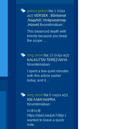
getout getout
írta
1 órája
a(z)
VERSEK : Bűnbánat
,Nagyhét, Virágvasárnap
,Húsvét
fórumtémában:
This balanced depth with
brevity because you keep
the scope ...
long short
írta
15 órája
a(z)
KALKUTTAI TERÉZ ANYA
fórumtémában:
I spent a few quiet minutes
with this article earlier
today, and it ...
long short
írta
6 napja
a(z)
IGE A MAI NAPRA
fórumtémában:
마루마루
https://start.me/p/n7rMjn I
wanted to leave a quick
note...