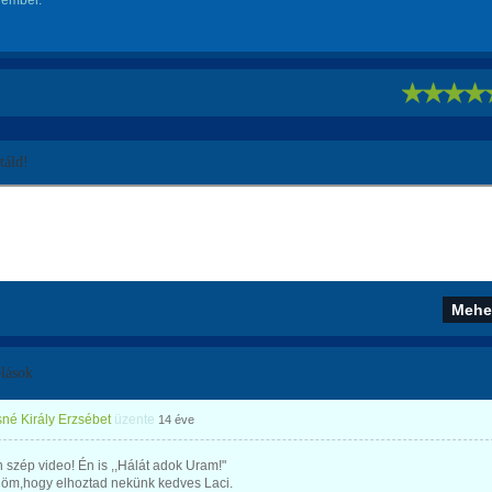
 ember.
!
áld!
lások
né Király Erzsébet
üzente
14 éve
szép video! Én is ,,Hálát adok Uram!"
öm,hogy elhoztad nekünk kedves Laci.