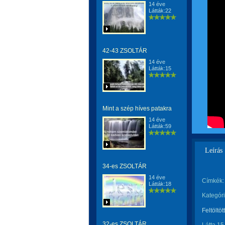
14 éve
Látták:22
42-43 ZSOLTÁR
14 éve
Látták:15
Mint a szép híves patakra
14 éve
Látták:59
Leírás
34-es ZSOLTÁR
14 éve
Címkék:
Látták:18
Kategóri
Feltöltöt
32-es ZSOLTÁR.