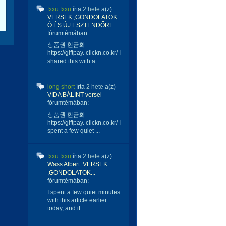
fxxu fxxu
írta
2 hete
a(z)
VERSEK ,GONDOLATOK
Ó ÉS ÚJ ESZTENDŐRE
fórumtémában:
상품권 현금화
https://giftpay. clickn.co.kr/ I
shared this with a...
long short
írta
2 hete
a(z)
VIDA BÁLINT versei
fórumtémában:
상품권 현금화
https://giftpay. clickn.co.kr/ I
spent a few quiet ...
fxxu fxxu
írta
2 hete
a(z)
Wass Albert: VERSEK
,GONDOLATOK...
fórumtémában:
I spent a few quiet minutes
with this article earlier
today, and it ...