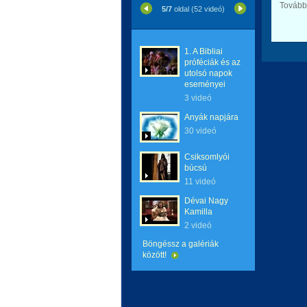
További
5/7
oldal (52 videó)
1. A Bibliai
próféciák és az
utolsó napok
eseményei
3 videó
Anyák napjára
30 videó
Csiksomlyói
búcsú
11 videó
Dévai Nagy
Kamilla
2 videó
Böngéssz a galériák
között!