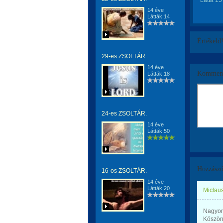
Látta 15
14 éve
Látták:14
Értékeld
29-es ZSOLTÁR.
14 éve
Komment
Látták:18
24-es ZSOLTÁR.
14 éve
Látták:50
Hozzászó
16-os ZSOLTÁR.
14 éve
Látták:20
Miclaus
Nagyon 
Köszön