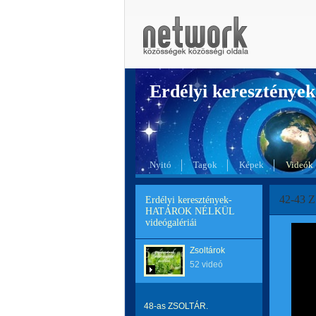
Erdélyi kereszté
Nyitó
Tagok
Képek
Videók
42-43
Erdélyi keresztények-
HATÁROK NÉLKÜL
videógalériái
Zsoltárok
52 videó
48-as ZSOLTÁR.