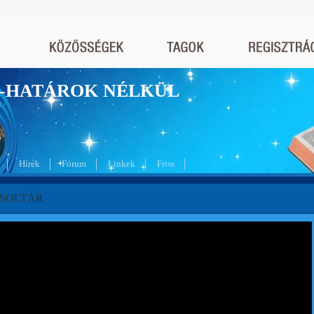
nyek-HATÁROK NÉLKÜL
Hírek
Fórum
Linkek
Friss
 ZSOLTÁR