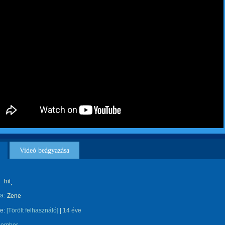
Videó beágyazása
hit
a:
Zene
te:
[Törölt felhasználó]
|
14 éve