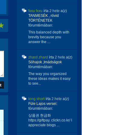
fxxu fxxu
írta
2 hete
a(z)
TANMESÉK , rövid
TÖRTÉNETEK
fórumtémában:
This balanced depth with
brevity because you
answer the ...
zhard zhard
írta
2 hete
a(z)
Sóhajok ,Imádságok
fórumtémában:
The way you organized
these ideas makes it easy
to see...
long short
írta
2 hete
a(z)
Füle Lajos versei:
fórumtémában:
상품권 현금화
https://giftpay. clickn.co.kr/ I
appreciate blogs ...