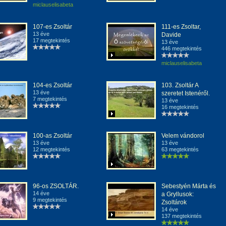
miclauselisabeta
107-es Zsoltár
111-es Zsoltar,
13 éve
Davide
17 megtekintés
13 éve
446 megtekintés
miclauselisabeta
104-es Zsoltár
103. Zsoltár A
13 éve
szeretet Istenéről.
7 megtekintés
13 éve
16 megtekintés
100-as Zsoltár
Velem vándorol
13 éve
13 éve
12 megtekintés
63 megtekintés
96-os ZSOLTÁR.
Sebestyén Márta és
14 éve
a Gryllusok:
9 megtekintés
Zsoltárok
14 éve
137 megtekintés