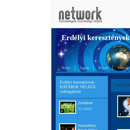
Erdélyi kereszté
Nyitó
Tagok
Képek
Videók
Erdélyi keresztények-
Zsoltáro
HATÁROK NÉLKÜL
videógalériái
Zsoltárok
52 videó
Keresztény