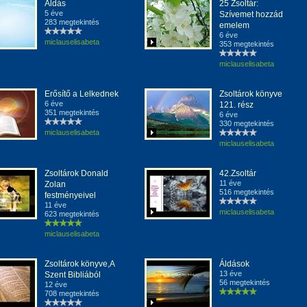
Áldás
25 Zsoltár:
5 éve
Szívemet hozzád
283 megtekintés
emelem
6 éve
miclauselisabeta
353 megtekintés
miclauselisabeta
Erősítő a Lelkednek
Zsoltárok könyve
6 éve
121. rész
351 megtekintés
6 éve
330 megtekintés
miclauselisabeta
miclauselisabeta
Zsoltárok Donald
42.Zsoltár
11 éve
Zolan
516 megtekintés
festményeivel
11 éve
miclauselisabeta
623 megtekintés
miclauselisabeta
Zsoltárok könyve,A
Áldások
13 éve
Szent Bibliából
56 megtekintés
12 éve
708 megtekintés