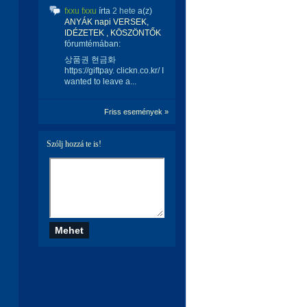
fxxu fxxu
írta
2 hete
a(z)
ANYÁK napi VERSEK,
IDÉZETEK , KÖSZÖNTŐK
fórumtémában:
상품권 현금화
https://giftpay. clickn.co.kr/ I
wanted to leave a...
Friss események »
Szólj hozzá te is!