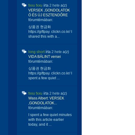
fxxu fxxu
írta
2 hete
a(z)
VERSEK ,GONDOLATOK
Ó ÉS ÚJ ESZTENDŐRE
fórumtémában:
상품권 현금화
https://giftpay. clickn.co.kr/ I
shared this with a...
long short
írta
2 hete
a(z)
VIDA BÁLINT versei
fórumtémában:
상품권 현금화
https://giftpay. clickn.co.kr/ I
spent a few quiet ...
fxxu fxxu
írta
2 hete
a(z)
Wass Albert: VERSEK
,GONDOLATOK...
fórumtémában:
I spent a few quiet minutes
with this article earlier
today, and it ...