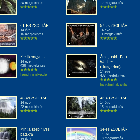
20 megtekintés
12 megtekintés
61-ES ZSOLTÁR
57-es ZSOLTÁR.
14 éve
14 éve
16 megtekintés
11 megtekintés
Kicsik vagyunk ...
Ámuljunk! - Paul
14 éve
Washer
438 megtekintés
(Hungarian)
14 éve
hanichmihalyattila
437 megtekintés
hanichmihalyattila
48-as ZSOLTÁR.
42-43 ZSOLTÁR
14 éve
14 éve
22 megtekintés
15 megtekintés
Mint a szép híves
34-es ZSOLTÁR
14 éve
patakra
18 megtekintés
14 éve