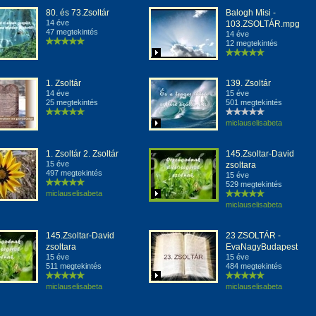
80. és 73.Zsoltár
Balogh Misi -
14 éve
103.ZSOLTÁR.mpg
47 megtekintés
14 éve
12 megtekintés
1. Zsoltár
139. Zsoltár
14 éve
15 éve
25 megtekintés
501 megtekintés
miclauselisabeta
1. Zsoltár 2. Zsoltár
145.Zsoltar-David
15 éve
zsoltara
497 megtekintés
15 éve
529 megtekintés
miclauselisabeta
miclauselisabeta
145.Zsoltar-David
23 ZSOLTÁR -
zsoltara
EvaNagyBudapest
15 éve
15 éve
511 megtekintés
484 megtekintés
miclauselisabeta
miclauselisabeta