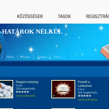
nyek-HATÁROK NÉLKÜL
Hírek
Fórum
Linkek
Friss
k
Reggeli imádság
Frissitő a
5 éve
Lelkednek
228 megtekintés
5 éve
269 megtekintés
miclauselisabeta
miclauselisabeta