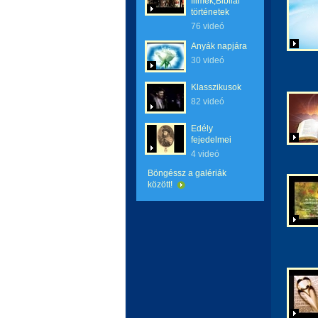
filmek,Bibliai
történetek
76 videó
Anyák napjára
30 videó
Klasszikusok
82 videó
Edély
fejedelmei
4 videó
Böngéssz a galériák
között!