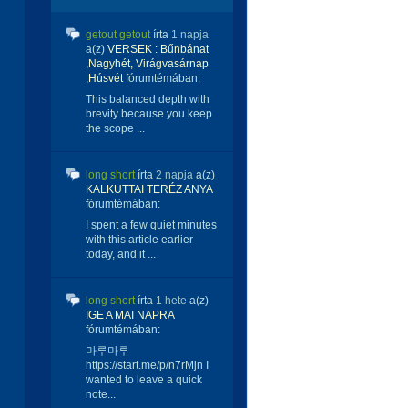
getout getout
írta
1 napja
a(z)
VERSEK : Bűnbánat
,Nagyhét, Virágvasárnap
,Húsvét
fórumtémában:
This balanced depth with
brevity because you keep
the scope ...
long short
írta
2 napja
a(z)
KALKUTTAI TERÉZ ANYA
fórumtémában:
I spent a few quiet minutes
with this article earlier
today, and it ...
long short
írta
1 hete
a(z)
IGE A MAI NAPRA
fórumtémában:
마루마루
https://start.me/p/n7rMjn I
wanted to leave a quick
note...