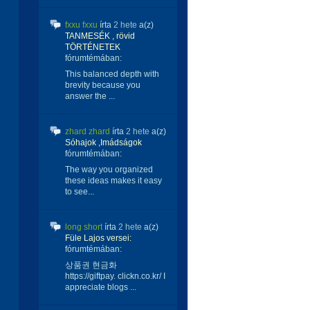
fxxu fxxu
írta
2 hete
a(z)
TANMESÉK , rövid
TÖRTÉNETEK
fórumtémában:
This balanced depth with
brevity because you
answer the ...
zhard zhard
írta
2 hete
a(z)
Sóhajok ,Imádságok
fórumtémában:
The way you organized
these ideas makes it easy
to see...
long short
írta
2 hete
a(z)
Füle Lajos versei:
fórumtémában:
상품권 현금화
https://giftpay. clickn.co.kr/ I
appreciate blogs ...