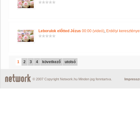
Leborulok előtted Jézus
00:00 (videó)
,
Erdélyi kereszté
1
2
3
4
következő
utolsó
© 2007 Copyright Network.hu Minden jog fenntartva.
Impress