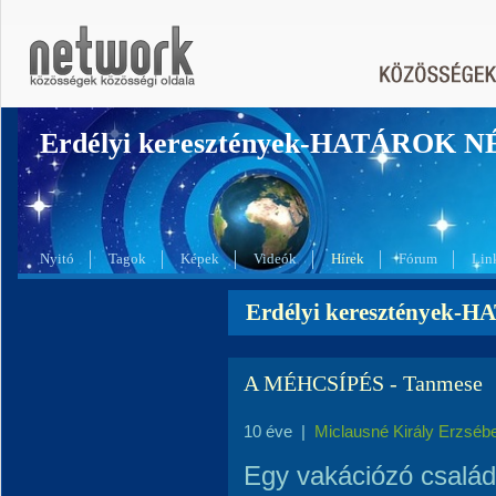
Erdélyi keresztények-HATÁROK 
Nyitó
Tagok
Képek
Videók
Hírek
Fórum
Lin
Erdélyi keresztények-
A MÉHCSÍPÉS - Tanmese
10 éve
|
Miclausné Király Erzséb
Egy vakációzó család 