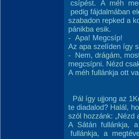
csípést. A méh meg
pedig fájdalmában el
szabadon repked a ko
pánikba esik.
- Apa! Megcsíp!
Az apa szelíden így s
- Nem, drágám, most
megcsípni. Nézd csa
A méh fullánkja ott 
Pál így ujjong az 1Ko
te diadalod? Halál, ho
szól hozzánk: „Nézd
A Sátán fullánkja, a
fullánkja, a megtéve