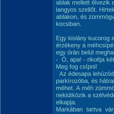
ablak mellett élvezik
langyos szellőt. Hirt
ablakon, és zümmögv
kocsiban.
Egy kislány kucorog 
érzékeny a méhcsípé
egy órán belül meghal
- Ó, apa! - rikoltja 
Meg fog csípni!
Az édesapa lehúzódi
parkírozóba, és hátra
méhet. A méh zümmö
nekiütközik a szélvéd
elkapja.
Markában tartva várj