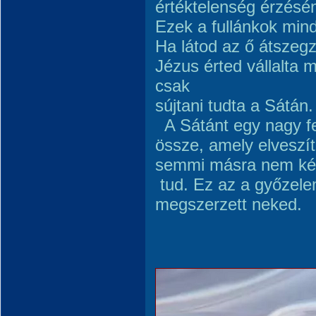
értéktelenség érzésén
Ezek a fullánkok min
Ha látod az ő átszegz
Jézus érted vállalta 
csak
sújtani tudta a Sátán
A Sátánt egy nagy fe
össze, amely elveszíte
semmi másra nem ké
tud. Ez az a győzel
megszerzett neked.