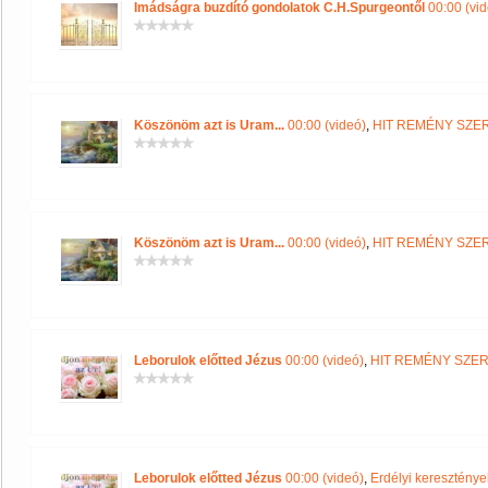
Imádságra buzdító gondolatok C.H.Spurgeontől
00:00 (vid
Köszönöm azt is Uram...
00:00 (videó)
,
HIT REMÉNY SZE
Köszönöm azt is Uram...
00:00 (videó)
,
HIT REMÉNY SZE
Leborulok előtted Jézus
00:00 (videó)
,
HIT REMÉNY SZE
Leborulok előtted Jézus
00:00 (videó)
,
Erdélyi kereszté