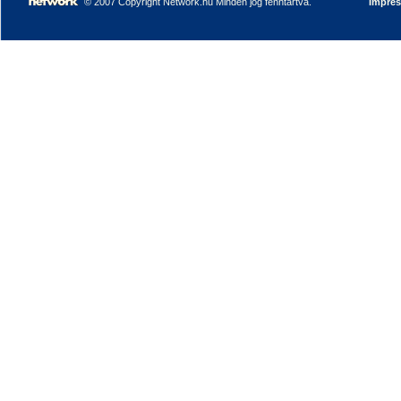
© 2007 Copyright Network.hu Minden jog fenntartva.
Impre