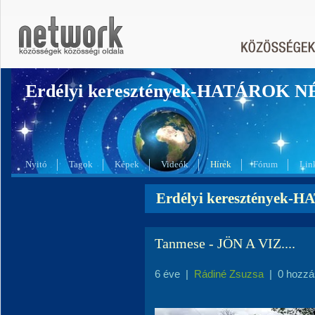
Erdélyi keresztények-HATÁROK 
Nyitó
Tagok
Képek
Videók
Hírek
Fórum
Lin
Erdélyi keresztények-
Tanmese - JÖN A VIZ....
6 éve
|
Rádiné Zsuzsa
|
0 hozzá