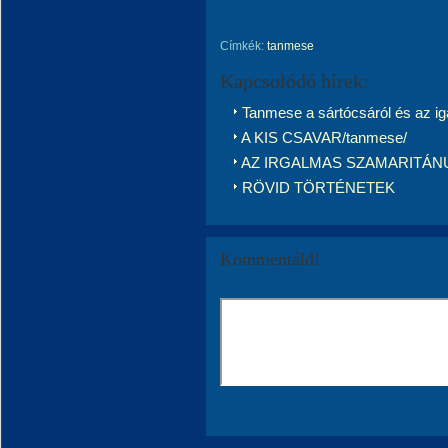
Címkék:
tanmese
Kapcsolódó hírek:
Tanmese a sártócsáról és az ig
A KIS CSAVAR/tanmese/
AZ IRGALMAS SZAMARITÁNU
RÖVID TÖRTÉNETEK
Kommentáld!