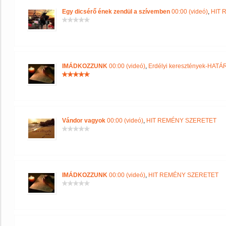
Egy dicsérő ének zendül a szívemben
00:00 (videó)
,
HIT 
IMÁDKOZZUNK
00:00 (videó)
,
Erdélyi keresztények-HA
Vándor vagyok
00:00 (videó)
,
HIT REMÉNY SZERETET
IMÁDKOZZUNK
00:00 (videó)
,
HIT REMÉNY SZERETET