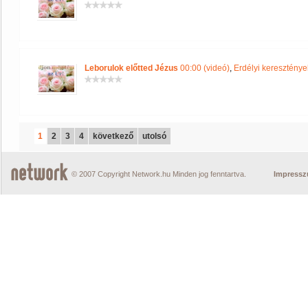
Leborulok előtted Jézus
00:00 (videó)
,
Erdélyi kereszté
1
2
3
4
következő
utolsó
© 2007 Copyright Network.hu Minden jog fenntartva.
Impress