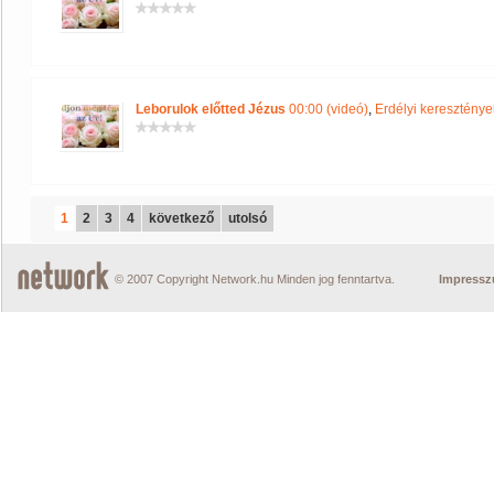
Leborulok előtted Jézus
00:00 (videó)
,
Erdélyi kereszté
1
2
3
4
következő
utolsó
© 2007 Copyright Network.hu Minden jog fenntartva.
Impress