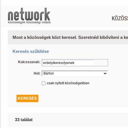
Most a közösségek közt keresel. Szeretnéd kibővíteni a 
Keresés szűkítése
Kulcsszavak:
Hol:
csak nyitott közösségekben
33 találat