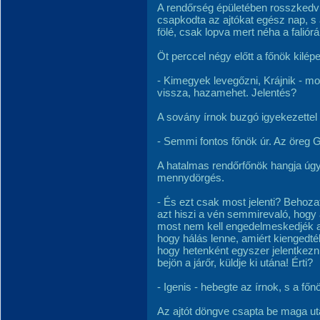
A rendőrség épületében rosszkedvű
csapkodta az ajtókat egész nap, s 
fölé, csak lopva mert néha a faliór
Öt perccel négy előtt a főnök kilépet
- Kimegyek levegőzni, Krájnik - mor
vissza, hazamehet. Jelentés?
A sovány írnok buzgó igyekezettel 
- Semmi fontos főnök úr. Az öreg G
A hatalmas rendőrfőnök hangja úgy
mennydörgés.
- És ezt csak most jelenti? Behozat
azt hiszi a vén semmirevaló, hogy 
most nem kell engedelmeskedjék a 
hogy hálás lenne, amiért kiengedt
hogy hetenként egyszer jelentkezni
bejön a járőr, küldje ki utána! Érti?
- Igenis - hebegte az írnok, s a főn
Az ajtót döngve csapta be maga ut