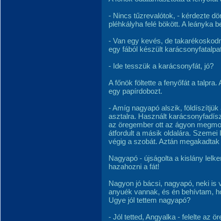
- Nincs tűzrevalótok, - kérdezte dö
pléhkályha felé bökött. A leányka be
- Van egy kevés, de takarékoskodni 
egy fából készült karácsonyfatalpat,
- Ide tesszük a karácsonyfát, jó?
A főnök föltette a fenyőfát a talpra.
egy papírdobozt.
- Amíg nagyapó alszik, földíszítjük 
asztalra. Használt karácsonyfadísz
az öregember ott az ágyon megmoz
átfordult a másik oldalára. Szemei
végig a szobát. Aztán megakadtak
Nagyapó - újságolta a kislány lelk
hazahozni a fát!
Nagyon jó bácsi, nagyapó, neki is 
anyuék vannak, és én behívtam, ho
Ugye jól tettem nagyapó?
- Jól tetted, Angyalka - felelte az 