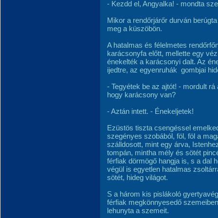
- Kezdd el, Angyalka! - mondta sze
Mikor a rendőrjárőr durván berúgta
meg a küszöbön.
A hatalmas és félelmetes rendőrfőnö
karácsonyfa előtt, mellette egy vé
énekelték a karácsonyi dalt. Az én
ijedtre, az egyenruhák gombjai hid
- Tegyétek be az ajtót! - mordult rá
hogy karácsony van?
- Aztán intett. - Énekeljetek!
Ezüstös tiszta csengéssel emelkede
szegényes szobából, föl, föl a mag
szálldosott, mint egy árva, Istenh
tompán, mintha mély és sötét pincé
férfiak dörmögő hangja is, s a dal 
végül is egyetlen hatalmas zsoltárr
sötét, hideg világot.
S a három kis pislákoló gyertyavé
férfiak megkönnyesedő szemeiben.
lehunyta a szemeit.