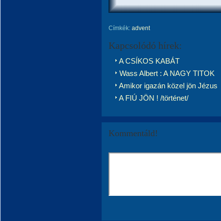
Címkék:
advent
Kapcsolódó hírek:
A CSÍKOS KABÁT
Wass Albert : A NAGY TITOK
Amikor igazán közel jön Jézus
A FIÚ JÖN ! /történet/
Kommentáld!