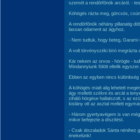
szemét a rendőrfőnök arcáról. - tes
Köhögés rázta meg, görcsös, csú
A rendőrfőnök néhány pillanatig d
lassan odament az ágyhoz.
- Nem tudtuk, hogy beteg, Garami ú
A volt törvényszéki bíró megrázta a
Kár nekem az orvos - hörögte - tudo
Mindannyiunk fölött eltelik egyszer.
Ebben az egyben nincs különbség k
A köhögés miatt alig lehetett megér
ágy melletti székre és arcát a teny
ziháló hörgése hallatszott, s az e
kislány ott az asztal mellett egym
- Három gyertyavégem is van még! 
mikor befejezte a díszítést.
- Csak átszaladok Sánta nénihez g
énekelünk!