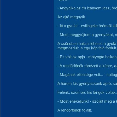
- Angyalka az én leányom lesz, ör
Az ajtó megnyílt.
- Itt a gyufa! - csilingelte örömtől l
- Most meggyújtom a gyertyákat, 
A csöndben hallani lehetett a gyuf
megmozdult, s egy kép felé fordult 
- Ez volt az apja - motyogta halkan
- A rendőrfőnök ránézett a képre, azt
- Magának ellensége volt... - sutto
A három kis gyertyacsonk apró, sá
Félénk, szomorú kis lángok voltak,
- Most énekeljünk! - szólalt meg a 
A rendőrfőnök fölállt.