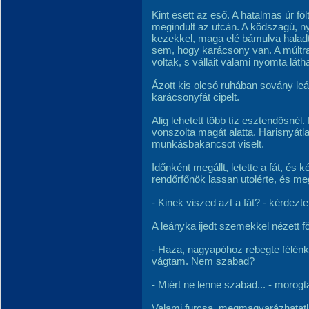
Kint esett az eső. A hatalmas úr fölt
megindult az utcán. A ködszagú, ny
kezekkel, maga elé bámulva halad
sem, hogy karácsony van. A múltr
voltak, s vállait valami nyomta látha
Ázott kis olcsó ruhában sovány leán
karácsonyfát cipelt.
Alig lehetett több tíz esztendősnél
vonszolta magát alatta. Harisnyátla
munkásbakancsot viselt.
Időnként megállt, letette a fát, és 
rendőrfőnök lassan utolérte, és meg
- Kinek viszed azt a fát? - kérdezt
A leányka ijedt szemekkel nézett f
- Haza, nagyapóhoz rebegte félénk
vágtam. Nem szabad?
- Miért ne lenne szabad... - morog
Valami furcsa, megmagyarázhatatla