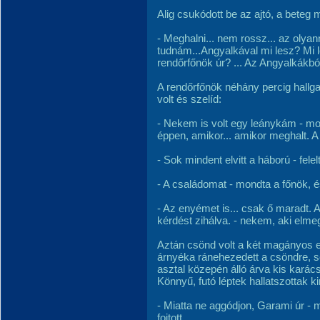
Alig csukódott be az ajtó, a beteg
- Meghalni... nem rossz... az olyan
tudnám...Angyalkával mi lesz? Mi l
rendőrfőnök úr? ... Az Angyalkákból
A rendőrfőnök néhány percig hallga
volt és szelíd:
- Nekem is volt egy leánykám - mon
éppen, amikor... amikor meghalt. A h
- Sok mindent elvitt a háború - felel
- A családomat - mondta a főnök, é
- Az enyémet is... csak ő maradt. 
kérdést zihálva. - nekem, aki elme
Aztán csönd volt a két magányos 
árnyéka ránehezedett a csöndre, sö
asztal közepén álló árva kis karác
Könnyű, futó léptek hallatszottak kin
- Miatta ne aggódjon, Garami úr - 
fojtott.