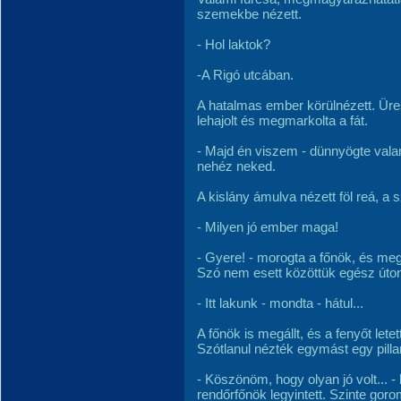
szemekbe nézett.
- Hol laktok?
-A Rigó utcában.
A hatalmas ember körülnézett. Üres 
lehajolt és megmarkolta a fát.
- Majd én viszem - dünnyögte vala
nehéz neked.
A kislány ámulva nézett föl reá, a
- Milyen jó ember maga!
- Gyere! - morogta a főnök, és megi
Szó nem esett közöttük egész úton.
- Itt lakunk - mondta - hátul...
A főnök is megállt, és a fenyőt let
Szótlanul nézték egymást egy pilla
- Köszönöm, hogy olyan jó volt... -
rendőrfőnök legyintett. Szinte go