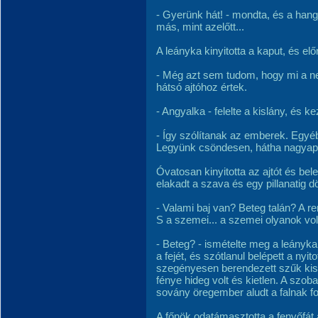
- Gyerünk hát! - mondta, és a hang
más, mint azelőtt...
A leányka kinyitotta a kaput, és el
- Még azt sem tudom, hogy mi a ne
hátsó ajtóhoz értek.
- Angyalka - felelte a kislány, és kez
- Így szólítanak az emberek. Egy
Legyünk csöndesen, hátha nagyapó 
Óvatosan kinyitotta az ajtót és beles
elakadt a szava és egy pillanatig 
- Valami baj van? Beteg talán? A re
S a szemei... a szemei olyanok volta
- Beteg? - ismételte meg a leányka
a fejét, és szótlanul belépett a nyit
szegényesen berendezett szűk kis 
fénye hideg volt és kietlen. A szo
sovány öregember aludt a falnak fo
A főnök odatámasztotta a fenyőfát a