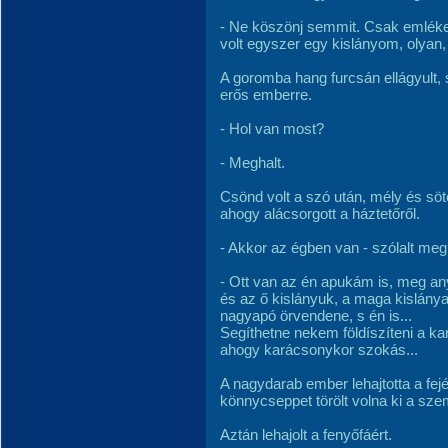
- Ne köszönj semmit. Csak emlékez
volt egyszer egy kislányom, olyan, 
A goromba hang furcsán ellágyult, 
erős emberre.
- Hol van most?
- Meghalt.
Csönd volt a szó után, mély és söté
ahogy alácsorgott a háztetőről.
- Akkor az égben van - szólalt meg 
- Ott van az én apukám is, meg an
és az ő kislányuk, a maga kislánya o
nagyapó örvendene, s én is...
Segíthetne nekem földíszíteni a ka
ahogy karácsonykor szokás...
A nagydarab ember lehajtotta a fejét
könnycseppet törölt volna ki a sze
Aztán lehajolt a fenyőfáért.