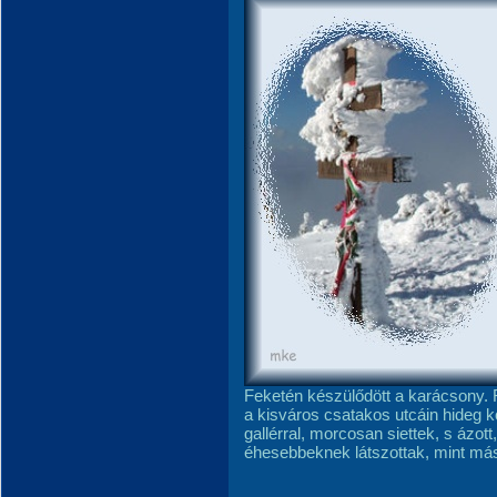
Feketén készülődött a karácsony. R
a kisváros csatakos utcáin hideg k
gallérral, morcosan siettek, s áz
éhesebbeknek látszottak, mint má