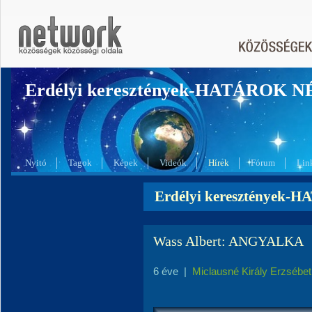
Erdélyi keresztények-HATÁROK 
Nyitó
Tagok
Képek
Videók
Hírek
Fórum
Lin
Erdélyi keresztények-
Wass Albert: ANGYALKA
6 éve
|
Miclausné Király Erzsébet