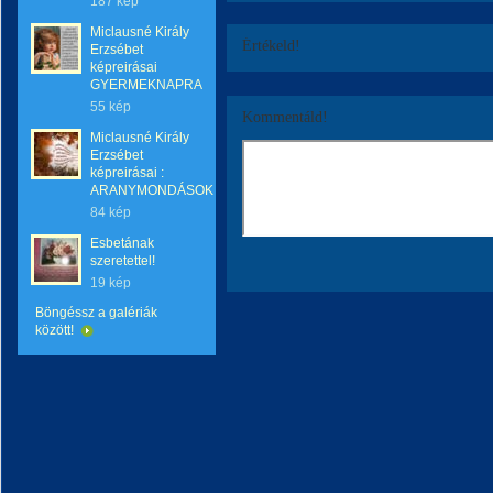
187 kép
Miclausné Király
Értékeld!
Erzsébet
képreirásai
GYERMEKNAPRA
55 kép
Kommentáld!
Miclausné Király
Erzsébet
képreirásai :
ARANYMONDÁSOK
84 kép
Esbetának
szeretettel!
19 kép
Böngéssz a galériák
között!