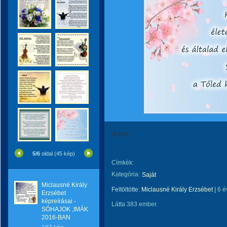
Ámen
5/6
oldal (45 kép)
Címkék:
Kategória:
Saját
Miclausné Király
Feltöltötte:
Miclausné Király Erzsébet
|
6 é
Erzsébet
képreírásai -
Látta 383 ember.
SÓHAJOK ,IMÁK
2016-BAN