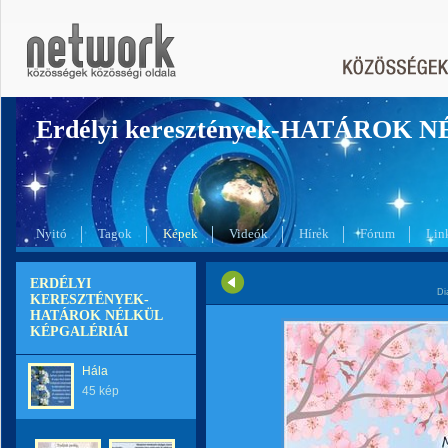
Erdélyi keresztények-HATÁROK 
Nyitó
Tagok
Képek
Videók
Hírek
Fórum
Lin
ERDÉLYI
Di
KERESZTÉNYEK-
HATÁROK NÉLKÜL
KÉPGALÉRIÁI
Hála
45 kép