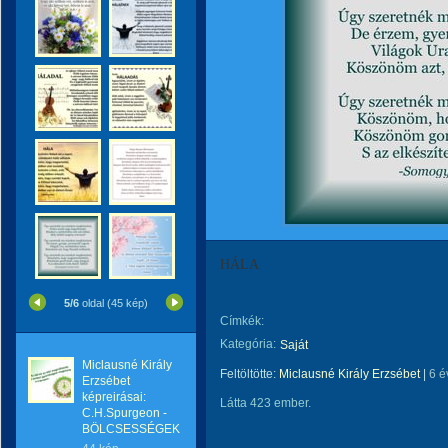
HÁLA
5/6
oldal (45 kép)
Címkék:
Kategória:
Saját
Miclausné Király
Feltöltötte:
Miclausné Király Erzsébet
|
6 é
Erzsébet
képreirásai:
Látta 423 ember.
C.H.Spurgeon -
BÖLCSESSÉGEK