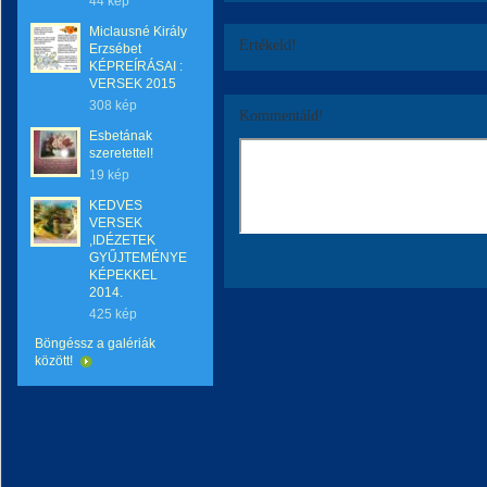
44 kép
Miclausné Király
Értékeld!
Erzsébet
KÉPREÍRÁSAI :
VERSEK 2015
308 kép
Kommentáld!
Esbetának
szeretettel!
19 kép
KEDVES
VERSEK
,IDÉZETEK
GYŰJTEMÉNYE
KÉPEKKEL
2014.
425 kép
Böngéssz a galériák
között!