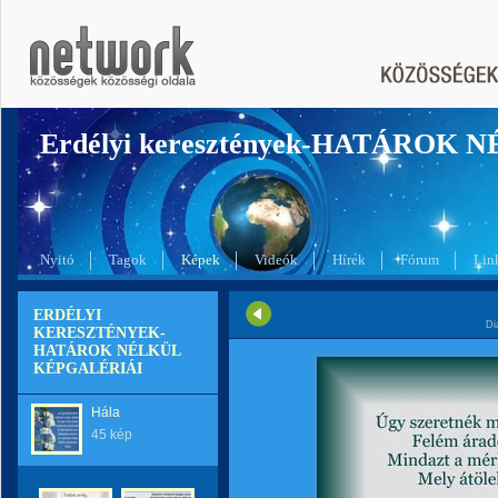
Erdélyi keresztények-HATÁROK 
Nyitó
Tagok
Képek
Videók
Hírek
Fórum
Lin
ERDÉLYI
Di
KERESZTÉNYEK-
HATÁROK NÉLKÜL
KÉPGALÉRIÁI
Hála
45 kép