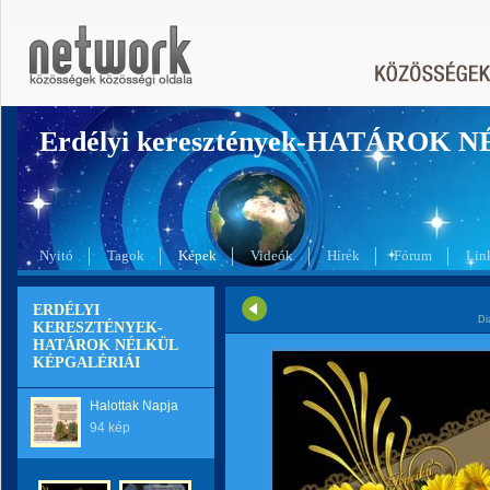
Erdélyi keresztények-HATÁROK 
Nyitó
Tagok
Képek
Videók
Hírek
Fórum
Lin
ERDÉLYI
Di
KERESZTÉNYEK-
HATÁROK NÉLKÜL
KÉPGALÉRIÁI
Halottak Napja
94 kép