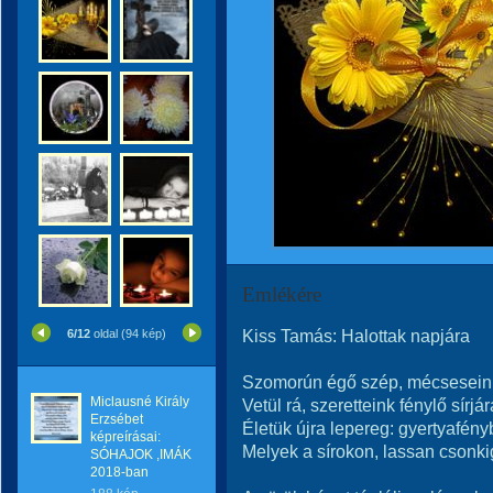
Emlékére
Kiss Tamás: Halottak napjára
6/12
oldal (94 kép)
Szomorún égő szép, mécseseink
Miclausné Király
Vetül rá, szeretteink fénylő sírjár
Erzsébet
Életük újra lepereg: gyertyafény
képreírásai:
Melyek a sírokon, lassan csonki
SÓHAJOK ,IMÁK
2018-ban