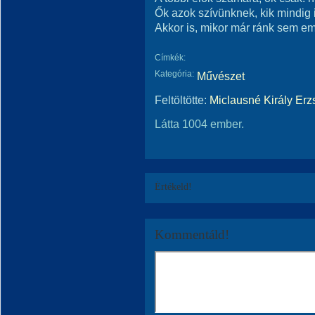
Ők azok szívünknek, kik mindig 
Akkor is, mikor már ránk sem e
Címkék:
Kategória:
Művészet
Feltöltötte:
Miclausné Király Erz
Látta 1004 ember.
Értékeld!
Kommentáld!