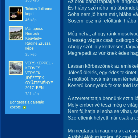
188 kép
Az örök bánat táplálja e lángoka
És hiány sző néha hiú ábrándok
Takács Julianna
Soha nem jő haza már, hiába vá
képei
46 kép
Sosem lesz már előttünk, hiába 
Máriapócs
Még néha, ahogy ránk mosolyog,
Nemzeti
Kegyhely-
Üresség vágtáz csak, csikorgó 
Rádiné Zsuzsa
Ahogy szól, oly kedvesen, lágy
képei
Megrepedt szívünknek édes hag
35 kép
VERS KÉPPEL -
Lassan körbeszőnek az emlékek
KEDVES
Jóleső ölelés, egy édes tekintet
VERSEK
,IDÉZETEK
A múltból, hová már nem térhetü
GYŰJTEMÉNYE
Keserű könnyeink fekete föld is
2017 -BEN
781 kép
A szeretet tartja bennünk ezt a l
Böngéssz a galériák
Mely emberivé teszi még e világ
között!
Nem fújhatja el soha se vihar, se
Szeretteink helyett már csak a 
Mi megtartjuk magunknak a csodá
A többi élők számára, ők csak: h