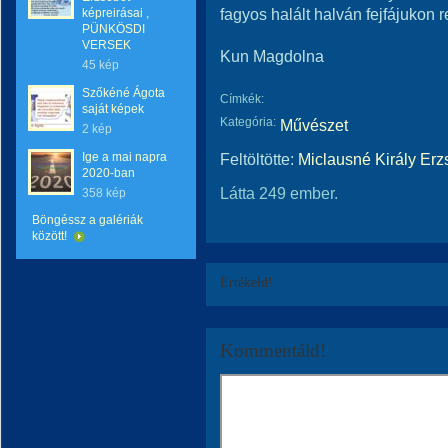
fagyos halált halván fejfájukon r
képreirásai ,
PÜNKÖSDI
VERSEK
Kun Magdolna
45 kép
Szőkéné Ágota
Címkék:
saját képek
Kategória:
Művészet
2 kép
Ige a mai napra
Feltöltötte:
Miclausné Király Erz
2020-ban
Látta 249 ember.
358 kép
Böngéssz a galériák
között!
Értékeld!
Kommentáld!