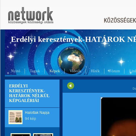
Erdélyi keresztények-HATÁROK 
Nyitó
Tagok
Képek
Videók
Hírek
Fórum
Lin
ERDÉLYI
Di
KERESZTÉNYEK-
HATÁROK NÉLKÜL
KÉPGALÉRIÁI
Halottak Napja
94 kép