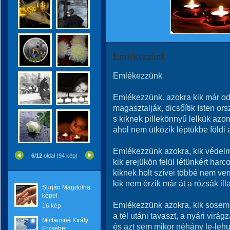
Emlékezzünk
Emlékezzünk
Emlékezzünk. azokra kik már o
magasztalják, dicsőítik Isten ors
s kiknek pillekönnyű lelkük azon 
ahol nem ütközik léptükbe földi 
Emlékezzünk azokra, kik védelm
6/12
oldal (94 kép)
kik erejükön felül létünkért harco
kiknek holt szívei többé nem ve
kik nem érzik már át a rózsák illa
Surján Magdolna
képei
Emlékezzünk azokra, kik sosem 
16 kép
a tél utáni tavaszt, a nyári virágz
Miclausné Király
és azt sem mikor néhány le-leh
Erzsébet